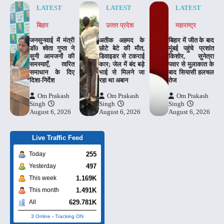
LATEST
LATEST
LATEST
बिहार
उत्‍तर प्रदेश
महाराष्‍ट्र
जनसुनवाई में मंत्री
अतीक अहमद के
बिहार में जीत के बाद
डाॅ0 श्वेता गुप्ता ने
छोटे बेटे की मौत,
मुंबई पहुंचे प्रशांत
सुनी आमजनों की
डिवाइडर से टकराई
किशोर, सुनेत्रा
समस्याएँ, त्वरित
कार; जेल में बंद बड़े
पवार से मुलाकात के
समाधान के दिए
भाई से मिलने जा
बाद सियासी हलचल
दिशा-निर्देश
रहा था अबान
तेज
Om Prakash
Om Prakash
Om Prakash
Singh
Singh
Singh
August 6, 2026
August 6, 2026
August 6, 2026
Live Traffic Feed
255
Today
497
Yesterday
1.169K
This week
1.491K
This month
629.781K
All
3 Online
-
Tracking ON