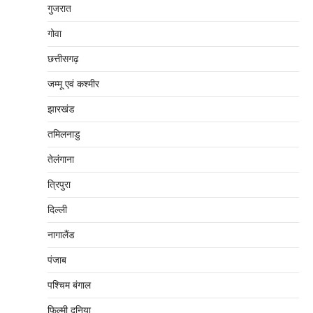
गुजरात
गोवा
छत्तीसगढ़
जम्‍मू एवं कश्‍मीर
झारखंड
तमिलनाडु
तेलंगाना
त्रिपुरा
दिल्‍ली
नागालैंड
पंजाब
पश्चिम बंगाल
फिल्मी दुनिया