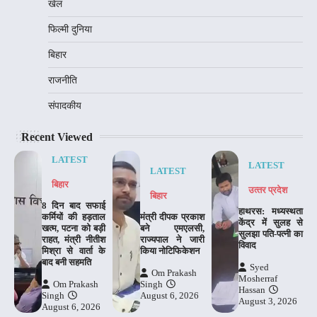
खेल
फिल्मी दुनिया
बिहार
राजनीति
संपादकीय
Recent Viewed
LATEST
LATEST
LATEST
बिहार
उत्‍तर प्रदेश
बिहार
8 दिन बाद सफाई
हाथरस: मध्यस्थता
कर्मियों की हड़ताल
मंत्री दीपक प्रकाश
केंद्र में सुलह से
खत्म, पटना को बड़ी
बने एमएलसी,
सुलझा पति-पत्नी का
राहत, मंत्री नीतीश
राज्यपाल ने जारी
विवाद
मिश्रा से वार्ता के
किया नोटिफिकेशन
बाद बनी सहमति
Syed
Om Prakash
Mosherraf
Om Prakash
Singh
Hassan
Singh
August 6, 2026
August 3, 2026
August 6, 2026