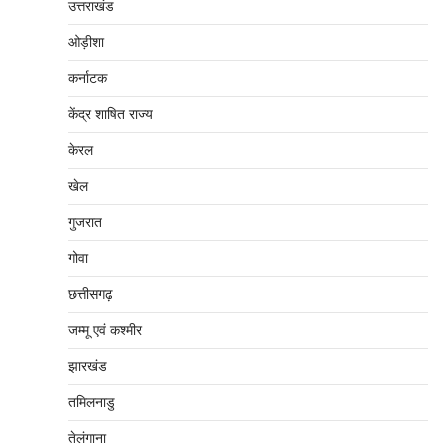
उत्तराखंड
ओड़ीशा
कर्नाटक
केंद्र शाषित राज्य
केरल
खेल
गुजरात
गोवा
छत्तीसगढ़
जम्‍मू एवं कश्‍मीर
झारखंड
तमिलनाडु
तेलंगाना