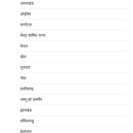
उत्तराखंड
ओड़ीशा
कर्नाटक
केंद्र शाषित राज्य
केरल
खेल
गुजरात
गोवा
छत्तीसगढ़
जम्‍मू एवं कश्‍मीर
झारखंड
तमिलनाडु
तेलंगाना