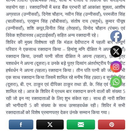
सोनम तिवारी एवंअभिषेक सिंह, साथ में राजीव व विकास का सराहनीय
सहयोग रहा। रक्तदानियों में ब्लड बैंक प्रभारी डॉ आकांक्षा शुक्ला, आशीष
अग्रवाल (उन्नीसवाँ), दिनेश चौहान, नवीन सिंह (उन्नीसवाँ), परमजीत सिंह
(चालीसवां), प्रद्युम्न सिंह (चौबीसवां), संतोष राय (चतुर्थ), कुमार पीयूष
(उन्नीसवाँ), शशि कपूर,विनीत सिंह (तेरहवां), विनोद चौहान (पंचम) एवं
विवेक श्रीवास्तव (अट्ठाईसवाँ) सहित अन्य रक्तदानी रहे।
शिविर की मुख्य विशेषता रही कि मंडल देवीपाटन में पहली बार सम्पूर्ण
परिवार ने एकसाथ रक्तदान किया – हिमांशु मणि दीक्षित ने अपना (55वाँ)
रक्तदान किया, उनकी पत्नी सीता दीक्षित ने अपना (पहला), छोटे पुत्र
यशवर्धन ने अपना (दूसरा) व उनके बड़े पुत्र दिव्यांग अंतर्राष्ट्रीय पैराएथलीट
हर्षवर्धन ने अपना (पहला) रक्तदान किया। तीन पति पत्नी की जोड़ी ने भी
एक साथ रक्तदान किया जिसमें शामिल रहे मनीष सिंह (छठा) व सुनीति सिंह
(दूसरा), बी. एन. ठाकुर एवं दीपिका ठाकुर तथा डी. के. सिंह एवं पूनम सिंह
शामिल रहे। आज के शिविर में प्रथम बार रक्तदान करने वालों की संख्या 5
रही जो इन नए रक्तदाताओं के लिए शुभ संकेत रहा। साथ ही नारी शक्ति
की भागीदारी 5 की संख्या के साथ उत्साहवर्धक रही। शिविर में सभी
रक्तदाताओं को विशेष प्रमाणपत्र देकर उंनके सम्मान किया गया।