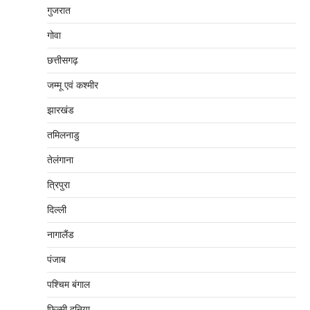
गुजरात
गोवा
छत्तीसगढ़
जम्‍मू एवं कश्‍मीर
झारखंड
तमिलनाडु
तेलंगाना
त्रिपुरा
दिल्‍ली
नागालैंड
पंजाब
पश्चिम बंगाल
फिल्मी दुनिया