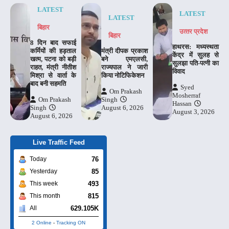
LATEST
LATEST
LATEST
बिहार
उत्‍तर प्रदेश
बिहार
8 दिन बाद सफाई
हाथरस: मध्यस्थता
कर्मियों की हड़ताल
मंत्री दीपक प्रकाश
केंद्र में सुलह से
खत्म, पटना को बड़ी
बने एमएलसी,
सुलझा पति-पत्नी का
राहत, मंत्री नीतीश
राज्यपाल ने जारी
विवाद
मिश्रा से वार्ता के
किया नोटिफिकेशन
बाद बनी सहमति
Syed
Om Prakash
Mosherraf
Om Prakash
Singh
Hassan
Singh
August 6, 2026
August 3, 2026
August 6, 2026
Live Traffic Feed
76
Today
85
Yesterday
493
This week
815
This month
629.105K
All
2 Online
-
Tracking ON