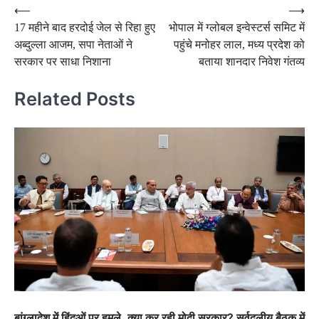
Post
⟵
⟶
17 महीने बाद हरदोई जेल से रिहा हुए
भोपाल में ग्लोबल इन्वेस्टर्स समिट में
navigation
अब्दुल्ला आजम, सपा नेताओं ने
पहुंचे मनोहर लाल, मध्य प्रदेश को
सरकार पर साधा निशाना
बताया शानदार निवेश गंतव्य
Related Posts
बांग्लादेश में हिंदुओं पर हमले, क्या कर रही मोदी सरकार? सर्वदलीय बैठक में