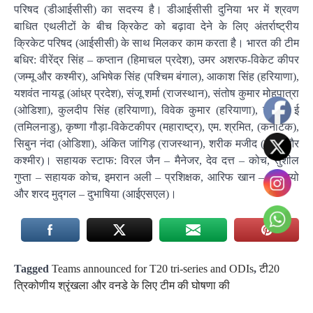
परिषद (डीआईसीसी) का सदस्य है। डीआईसीसी दुनिया भर में श्रवण
बाधित एथलीटों के बीच क्रिकेट को बढ़ावा देने के लिए अंतर्राष्ट्रीय
क्रिकेट परिषद (आईसीसी) के साथ मिलकर काम करता है। भारत की टीम
बधिर: वीरेंद्र सिंह – कप्तान (हिमाचल प्रदेश), उमर अशरफ-विकेट कीपर
(जम्मू और कश्मीर), अभिषेक सिंह (पश्चिम बंगाल), आकाश सिंह (हरियाणा),
यशवंत नायडू (आंध्र प्रदेश), संजू शर्मा (राजस्थान), संतोष कुमार मोहपात्रा
(ओडिशा), कुलदीप सिंह (हरियाणा), विवेक कुमार (हरियाणा), सुदर्शन ई
(तमिलनाडु), कृष्णा गौड़ा-विकेटकीपर (महाराष्ट्र), एम. श्रमित, (कर्नाटक),
सिबुन नंदा (ओडिशा), अंकित जांगिड़ (राजस्थान), शरीक मजीद (जम्मू और
कश्मीर)। सहायक स्टाफ: विरल जैन – मैनेजर, देव दत्त – कोच, सुशील
गुप्ता – सहायक कोच, इमरान अली – प्रशिक्षक, आरिफ खान – फिजियो
और शरद मुद्गल – दुभाषिया (आईएसएल)।
Tagged
Teams announced for T20 tri-series and ODIs
,
टी20
त्रिकोणीय श्रृंखला और वनडे के लिए टीम की घोषणा की