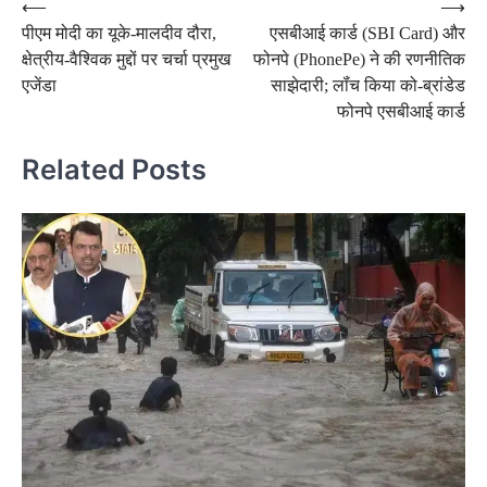
Post
⟵
⟶
पीएम मोदी का यूके-मालदीव दौरा,
एसबीआई कार्ड (SBI Card) और
navigation
क्षेत्रीय-वैश्विक मुद्दों पर चर्चा प्रमुख
फोनपे (PhonePe) ने की रणनीतिक
एजेंडा
साझेदारी; लॉंच किया को-ब्रांडेड
फोनपे एसबीआई कार्ड
Related Posts