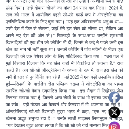
अंत में ऑस्ट्रेलिया चले गए—जहां खो-खो को उन्होंने अस्थायी रूप से पीछे
छोड़ दिया। उन्हें दोबारा खेलने का मौका 24 साल बाद मिला। 2024 में,
राज को भारत में आयोजित पहले खो-खो वर्ल्ड कप में ऑस्ट्रेलिया का
प्रतिनिधित्व करने के लिए चुना गया। “यह एक अविश्वसनीय अनुभव था—
उसी देश में फिर से खेलना, जहाँ मैंने इस खेल को सीखा था, लेकिन अब
अपने नए देश की ओर से।” खिलाड़ी के साथ-साथ उन्होंने शुरुआती
खिलाड़ियों की एक टीम को कोचिंग भी दी, जिनमें से कई ने पहले कभी इस
खेल का नाम भी नहीं सुना था। उनकी कोचिंग में पांच महीनों के भीतर एक
खिलाड़ी को एक पेशेवर लीग के लिए शॉर्टलिस्ट किया गया। “उस पल ने
मुझे विश्वास दिलाया कि यह खेल कहीं भी विकसित हो सकता है,” राज
कहते हैं। अब खो-खो ऑस्ट्रेलिया के अध्यक्ष के रूप में, राज इस खेल को
जमीनी स्तर से पुनर्निर्मित कर रहे हैं। मई 2025 में एक बड़ी उपलब्धि हासिल
हुई—सिडनी के मार्सडेन रोड पब्लिक स्कूल में ऑस्ट्रेलिया का पहला
समर्पित खो-खो मैदान उद्घाटित किया गया। इस मैदान में रिमूवेबल पोल
सिस्टम लगाया गया है, जिससे अन्य खेलों के साथ भी इसका उपयोग किया
जा सके। यही मॉडल अब मेलबर्न और कैनबरा में भी अपनाया जा रहा है।
ऑस्ट्रेलियाई खो-खो खिलाड़ी मुद्रा भट्ट ने कहा, “इस नए मैदान पर
खेलना अद्भुत अनुभव रहा है।” उनके साथी माइकल लिमानुएल ने जोड़ा,
“यह देखकर बहुत अच्छा लगता है कि खो-खो को यहां मान्यता मिल रही है—