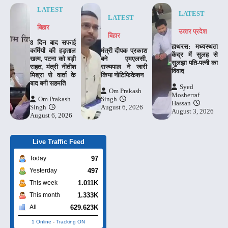
LATEST
LATEST
LATEST
बिहार
उत्‍तर प्रदेश
बिहार
8 दिन बाद सफाई
हाथरस: मध्यस्थता
कर्मियों की हड़ताल
मंत्री दीपक प्रकाश
केंद्र में सुलह से
खत्म, पटना को बड़ी
बने एमएलसी,
सुलझा पति-पत्नी का
राहत, मंत्री नीतीश
राज्यपाल ने जारी
विवाद
मिश्रा से वार्ता के
किया नोटिफिकेशन
बाद बनी सहमति
Syed
Om Prakash
Mosherraf
Om Prakash
Singh
Hassan
Singh
August 6, 2026
August 3, 2026
August 6, 2026
Live Traffic Feed
97
Today
497
Yesterday
1.011K
This week
1.333K
This month
629.623K
All
1 Online
-
Tracking ON