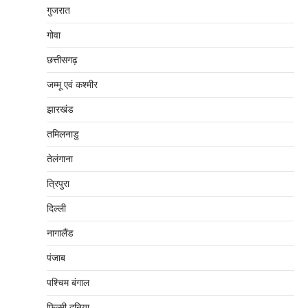
गुजरात
गोवा
छत्तीसगढ़
जम्‍मू एवं कश्‍मीर
झारखंड
तमिलनाडु
तेलंगाना
त्रिपुरा
दिल्‍ली
नागालैंड
पंजाब
पश्चिम बंगाल
फिल्मी दुनिया