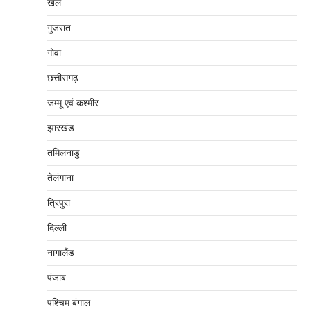
खेल
गुजरात
गोवा
छत्तीसगढ़
जम्‍मू एवं कश्‍मीर
झारखंड
तमिलनाडु
तेलंगाना
त्रिपुरा
दिल्‍ली
नागालैंड
पंजाब
पश्चिम बंगाल