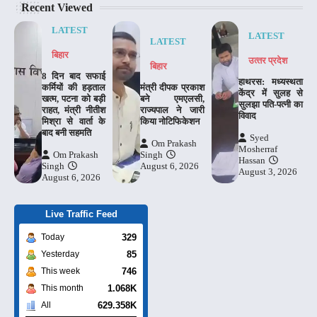
Recent Viewed
LATEST
LATEST
LATEST
बिहार
उत्‍तर प्रदेश
बिहार
8 दिन बाद सफाई
हाथरस: मध्यस्थता
कर्मियों की हड़ताल
मंत्री दीपक प्रकाश
केंद्र में सुलह से
खत्म, पटना को बड़ी
बने एमएलसी,
सुलझा पति-पत्नी का
राहत, मंत्री नीतीश
राज्यपाल ने जारी
विवाद
मिश्रा से वार्ता के
किया नोटिफिकेशन
बाद बनी सहमति
Syed
Om Prakash
Mosherraf
Om Prakash
Singh
Hassan
Singh
August 6, 2026
August 3, 2026
August 6, 2026
Live Traffic Feed
329
Today
85
Yesterday
746
This week
1.068K
This month
629.358K
All