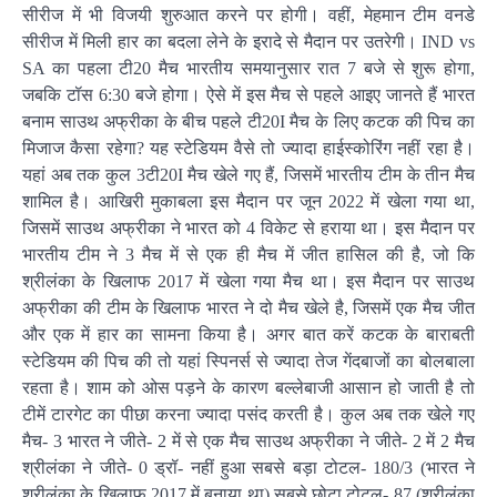
सीरीज में भी विजयी शुरुआत करने पर होगी। वहीं, मेहमान टीम वनडे
सीरीज में मिली हार का बदला लेने के इरादे से मैदान पर उतरेगी। IND vs
SA का पहला टी20 मैच भारतीय समयानुसार रात 7 बजे से शुरू होगा,
जबकि टॉस 6:30 बजे होगा। ऐसे में इस मैच से पहले आइए जानते हैं भारत
बनाम साउथ अफ्रीका के बीच पहले टी20I मैच के लिए कटक की पिच का
मिजाज कैसा रहेगा? यह स्टेडियम वैसे तो ज्यादा हाईस्कोरिंग नहीं रहा है।
यहां अब तक कुल 3टी20I मैच खेले गए हैं, जिसमें भारतीय टीम के तीन मैच
शामिल है। आखिरी मुकाबला इस मैदान पर जून 2022 में खेला गया था,
जिसमें साउथ अफ्रीका ने भारत को 4 विकेट से हराया था। इस मैदान पर
भारतीय टीम ने 3 मैच में से एक ही मैच में जीत हासिल की है, जो कि
श्रीलंका के खिलाफ 2017 में खेला गया मैच था। इस मैदान पर साउथ
अफ्रीका की टीम के खिलाफ भारत ने दो मैच खेले है, जिसमें एक मैच जीत
और एक में हार का सामना किया है। अगर बात करें कटक के बाराबती
स्टेडियम की पिच की तो यहां स्पिनर्स से ज्यादा तेज गेंदबाजों का बोलबाला
रहता है। शाम को ओस पड़ने के कारण बल्लेबाजी आसान हो जाती है तो
टीमें टारगेट का पीछा करना ज्यादा पसंद करती है। कुल अब तक खेले गए
मैच- 3 भारत ने जीते- 2 में से एक मैच साउथ अफ्रीका ने जीते- 2 में 2 मैच
श्रीलंका ने जीते- 0 ड्रॉ- नहीं हुआ सबसे बड़ा टोटल- 180/3 (भारत ने
श्रीलंका के खिलाफ 2017 में बनाया था) सबसे छोटा टोटल- 87 (श्रीलंका