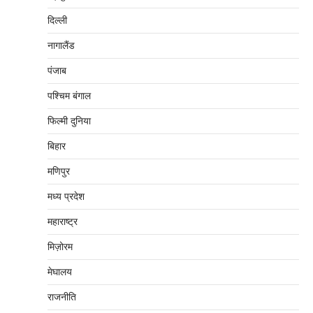
दिल्‍ली
नागालैंड
पंजाब
पश्चिम बंगाल
फिल्मी दुनिया
बिहार
मणिपुर
मध्‍य प्रदेश
महाराष्‍ट्र
मिज़ोरम
मेघालय
राजनीति