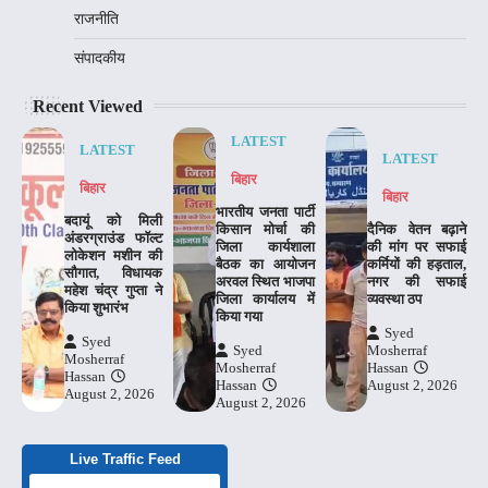
राजनीति
संपादकीय
Recent Viewed
LATEST
LATEST
LATEST
बिहार
बिहार
बिहार
भारतीय जनता पार्टी
बदायूं को मिली
किसान मोर्चा की
दैनिक वेतन बढ़ाने
अंडरग्राउंड फॉल्ट
जिला कार्यशाला
की मांग पर सफाई
लोकेशन मशीन की
बैठक का आयोजन
कर्मियों की हड़ताल,
सौगात, विधायक
अरवल स्थित भाजपा
नगर की सफाई
महेश चंद्र गुप्ता ने
जिला कार्यालय में
व्यवस्था ठप
किया शुभारंभ
किया गया
Syed
Syed
Syed
Mosherraf
Mosherraf
Mosherraf
Hassan
Hassan
Hassan
August 2, 2026
August 2, 2026
August 2, 2026
Live Traffic Feed