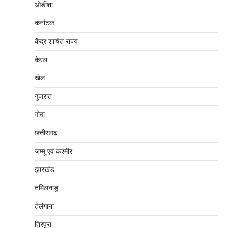
ओड़ीशा
कर्नाटक
केंद्र शाषित राज्य
केरल
खेल
गुजरात
गोवा
छत्तीसगढ़
जम्‍मू एवं कश्‍मीर
झारखंड
तमिलनाडु
तेलंगाना
त्रिपुरा