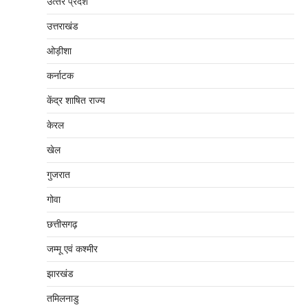
उत्‍तर प्रदेश
उत्तराखंड
ओड़ीशा
कर्नाटक
केंद्र शाषित राज्य
केरल
खेल
गुजरात
गोवा
छत्तीसगढ़
जम्‍मू एवं कश्‍मीर
झारखंड
तमिलनाडु