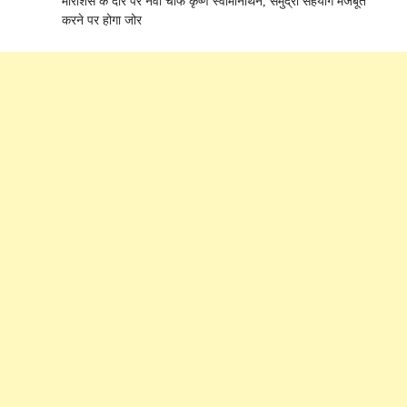
मॉरीशस के दौरे पर नेवी चीफ कृष्ण स्वामीनाथन, समुद्री सहयोग मजबूत
करने पर होगा जोर