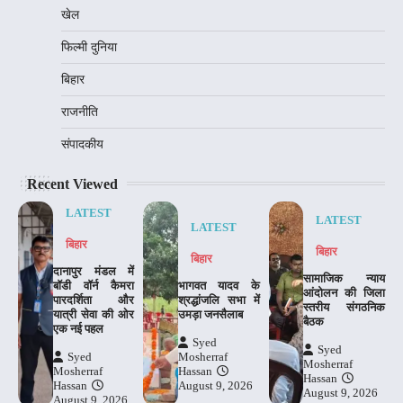
खेल
फिल्मी दुनिया
बिहार
राजनीति
संपादकीय
Recent Viewed
LATEST
LATEST
LATEST
बिहार
बिहार
बिहार
दानापुर मंडल में
​सामाजिक न्याय
बॉडी वॉर्न कैमरा
भागवत यादव के
आंदोलन की जिला
पारदर्शिता और
श्रद्धांजलि सभा में
स्तरीय संगठनिक
यात्री सेवा की ओर
उमड़ा जनसैलाब
बैठक
एक नई पहल
Syed
Syed
Syed
Mosherraf
Mosherraf
Mosherraf
Hassan
Hassan
Hassan
August 9, 2026
August 9, 2026
August 9, 2026