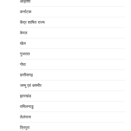
ओड़ीशा
कर्नाटक
केंद्र शाषित राज्य
केरल
खेल
गुजरात
गोवा
छत्तीसगढ़
जम्‍मू एवं कश्‍मीर
झारखंड
तमिलनाडु
तेलंगाना
त्रिपुरा