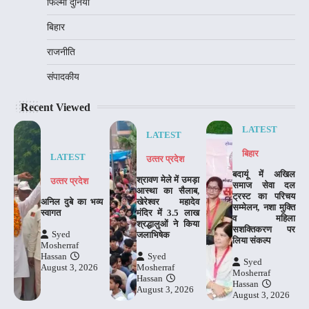
फिल्मी दुनिया
बिहार
राजनीति
संपादकीय
Recent Viewed
LATEST
LATEST
बिहार
LATEST
उत्‍तर प्रदेश
बदायूं में अखिल
श्रावण मेले में उमड़ा
उत्‍तर प्रदेश
समाज सेवा दल
आस्था का सैलाब,
ट्रस्ट का परिचय
अनिल दुबे का भव्य
खेरेश्वर महादेव
सम्मेलन, नशा मुक्ति
स्वागत
मंदिर में 3.5 लाख
व महिला
श्रद्धालुओं ने किया
सशक्तिकरण पर
Syed
जलाभिषेक
लिया संकल्प
Mosherraf
Hassan
Syed
Syed
August 3, 2026
Mosherraf
Mosherraf
Hassan
Hassan
August 3, 2026
August 3, 2026