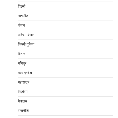
दिल्‍ली
नागालैंड
पंजाब
पश्चिम बंगाल
फिल्मी दुनिया
बिहार
मणिपुर
मध्‍य प्रदेश
महाराष्‍ट्र
मिज़ोरम
मेघालय
राजनीति