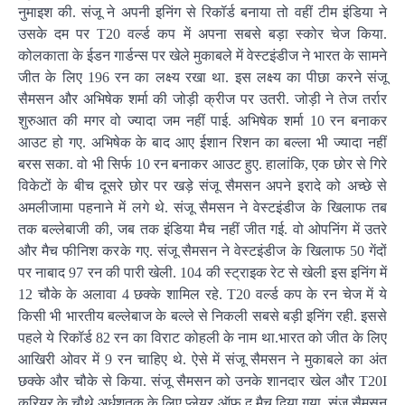
नुमाइश की. संजू ने अपनी इनिंग से रिकॉर्ड बनाया तो वहीं टीम इंडिया ने
उसके दम पर T20 वर्ल्ड कप में अपना सबसे बड़ा स्कोर चेज किया.
कोलकाता के ईडन गार्डन्स पर खेले मुकाबले में वेस्टइंडीज ने भारत के सामने
जीत के लिए 196 रन का लक्ष्य रखा था. इस लक्ष्य का पीछा करने संजू
सैमसन और अभिषेक शर्मा की जोड़ी क्रीज पर उतरी. जोड़ी ने तेज तर्रार
शुरुआत की मगर वो ज्यादा जम नहीं पाई. अभिषेक शर्मा 10 रन बनाकर
आउट हो गए. अभिषेक के बाद आए ईशान रिशन का बल्ला भी ज्यादा नहीं
बरस सका. वो भी सिर्फ 10 रन बनाकर आउट हुए. हालांकि, एक छोर से गिरे
विकेटों के बीच दूसरे छोर पर खड़े संजू सैमसन अपने इरादे को अच्छे से
अमलीजामा पहनाने में लगे थे. संजू सैमसन ने वेस्टइंडीज के खिलाफ तब
तक बल्लेबाजी की, जब तक इंडिया मैच नहीं जीत गई. वो ओपनिंग में उतरे
और मैच फीनिश करके गए. संजू सैमसन ने वेस्टइंडीज के खिलाफ 50 गेंदों
पर नाबाद 97 रन की पारी खेली. 104 की स्ट्राइक रेट से खेली इस इनिंग में
12 चौके के अलावा 4 छक्के शामिल रहे. T20 वर्ल्ड कप के रन चेज में ये
किसी भी भारतीय बल्लेबाज के बल्ले से निकली सबसे बड़ी इनिंग रही. इससे
पहले ये रिकॉर्ड 82 रन का विराट कोहली के नाम था.भारत को जीत के लिए
आखिरी ओवर में 9 रन चाहिए थे. ऐसे में संजू सैमसन ने मुकाबले का अंत
छक्के और चौके से किया. संजू सैमसन को उनके शानदार खेल और T20I
करियर के चौथे अर्धशतक के लिए प्लेयर ऑफ द मैच दिया गया. संजू सैमसन