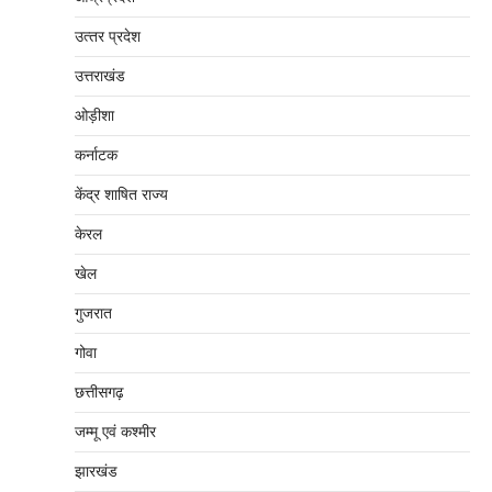
उत्‍तर प्रदेश
उत्तराखंड
ओड़ीशा
कर्नाटक
केंद्र शाषित राज्य
केरल
खेल
गुजरात
गोवा
छत्तीसगढ़
जम्‍मू एवं कश्‍मीर
झारखंड