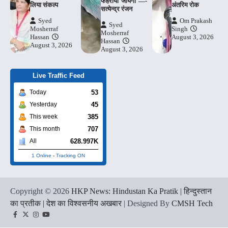
फहराया जायेगा —-
लिया संकल्प
अंतरिम रोक
सत्येन्द्र रंजन
Syed
Om Prakash
Syed
Mosherraf
Singh
Mosherraf
Hassan
August 3, 2026
Hassan
August 3, 2026
August 3, 2026
Live Traffic Feed
53
Today
45
Yesterday
385
This week
707
This month
628.997K
All
1 Online
-
Tracking ON
Copyright © 2026
HKP News: Hindustan Ka Pratik | हिन्दुस्तान
का प्रतीक | देश का विश्वसनीय अखबार
| Designed By
CMSH Tech
Facebook
Twitter
Instagram
YouTube