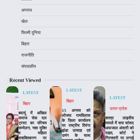
अपराध
खेल
फिल्मी दुनिया
बिहार
राजनीति
संपादकीय
Recent Viewed
LATEST
LATEST
LATEST
बिहार
बिहार
उत्‍तर प्रदेश
15 अगस्त को
बदायूं में अखिल
लोजपा रामविलास
समाज सेवा दल
शस्त्र लाइसेंस
के ज़िला कार्यालय
ट्रस्ट का परिचय
मामले में सपा सांसद
पर राष्ट्रीय तिरंगा
सम्मेलन, नशा मुक्ति
अफजाल अंसारी को
झंडा उत्साह एवं
व महिला
राहत, कोर्ट ने
उमंग के साथ
सशक्तिकरण पर
गिरफ्तारी पर लगाई