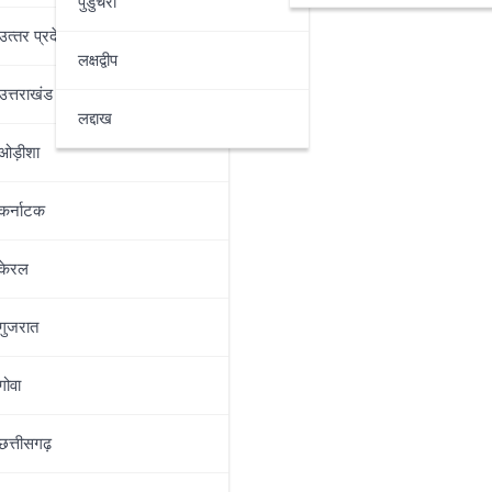
पुडुचेरी
उत्‍तर प्रदेश
लक्षद्वीप
उत्तराखंड
लद्दाख
ओड़ीशा
कर्नाटक
केरल
गुजरात
गोवा
छत्तीसगढ़