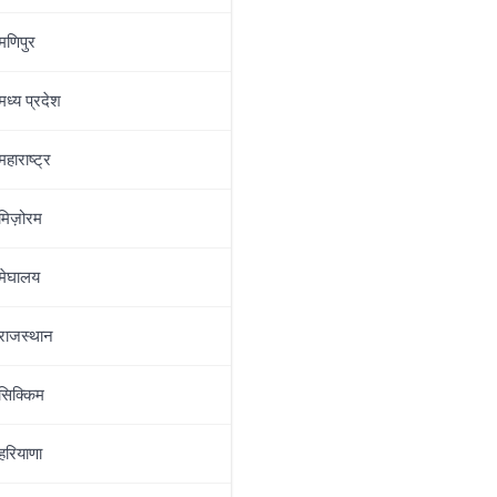
मणिपुर
मध्‍य प्रदेश
महाराष्‍ट्र
मिज़ोरम
मेघालय
राजस्थान
सिक्किम
हरियाणा