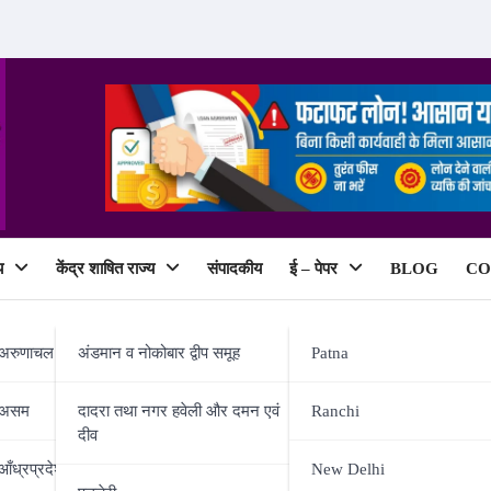
य
केंद्र शाषित राज्य
संपादकीय
ई – पेपर
BLOG
CO
ePaper
अरुणाचल प्रदेश
अंडमान व नोकोबार द्वीप समूह
Patna
RATULATES
असम
दादरा तथा नगर हवेली और दमन एवं
Ranchi
दीव
आँध्रप्रदेश
New Delhi