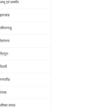
जम्‍मू एवं कश्‍मीर
झारखंड
तमिलनाडु
तेलंगाना
त्रिपुरा
दिल्‍ली
नागालैंड
पंजाब
पश्चिम बंगाल