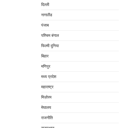
दिल्‍ली
नागालैंड
पंजाब
पश्चिम बंगाल
फिल्मी दुनिया
बिहार
मणिपुर
मध्‍य प्रदेश
महाराष्‍ट्र
मिज़ोरम
मेघालय
राजनीति