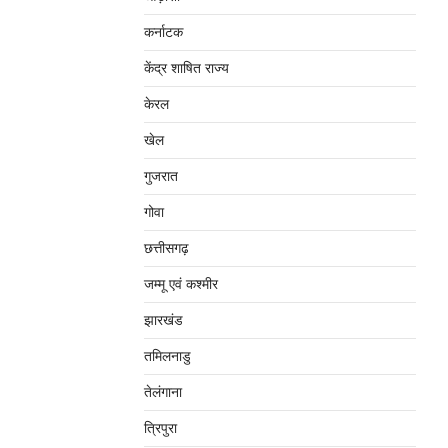
कर्नाटक
केंद्र शाषित राज्य
केरल
खेल
गुजरात
गोवा
छत्तीसगढ़
जम्‍मू एवं कश्‍मीर
झारखंड
तमिलनाडु
तेलंगाना
त्रिपुरा