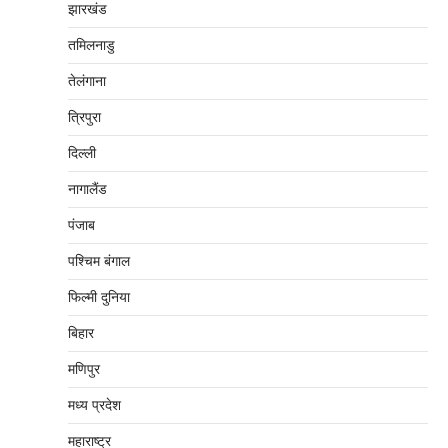
झारखंड
तमिलनाडु
तेलंगाना
त्रिपुरा
दिल्‍ली
नागालैंड
पंजाब
पश्चिम बंगाल
फिल्मी दुनिया
बिहार
मणिपुर
मध्‍य प्रदेश
महाराष्‍ट्र