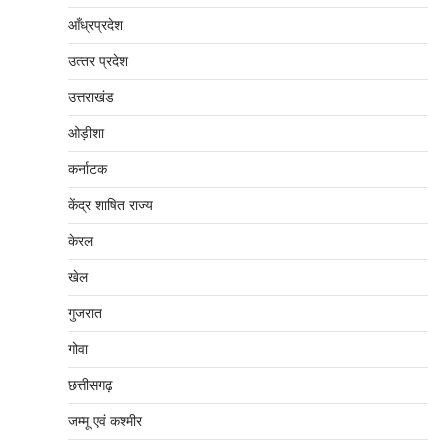
आँध्रप्रदेश
उत्‍तर प्रदेश
उत्तराखंड
ओड़ीशा
कर्नाटक
केंद्र शाषित राज्य
केरल
खेल
गुजरात
गोवा
छत्तीसगढ़
जम्‍मू एवं कश्‍मीर