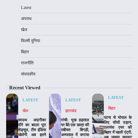
Latest
अपराध
खेल
फिल्मी दुनिया
बिहार
राजनीति
संपादकीय
Recent Viewed
LATEST
LATEST
LATEST
बिहार
खेल
झारखंड
पटना से भोपाल के
साउथ अफ्रीका
रांची: भूख हड़ताल
लिए सीधी उड़ान,
दौरे का बदला पूरा
पर बैठे एक छात्र की
एलायंस एयर की
शेड्यूल, टीम इंडिया
तबीयत बिगड़ी,
बिहार में पहली एंट्री,
खेलेगी अब इतने
अस्पताल में कराया
अब जयपुर फ्लाइट