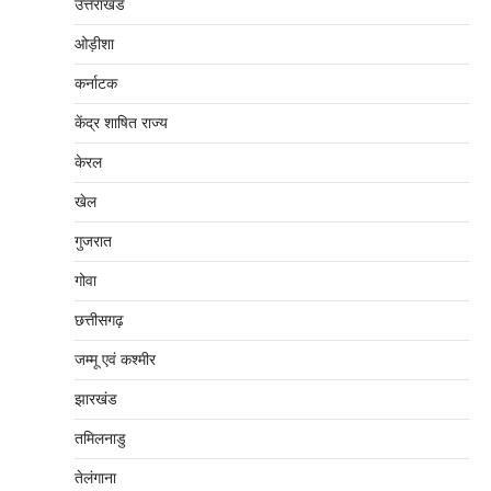
उत्तराखंड
ओड़ीशा
कर्नाटक
केंद्र शाषित राज्य
केरल
खेल
गुजरात
गोवा
छत्तीसगढ़
जम्‍मू एवं कश्‍मीर
झारखंड
तमिलनाडु
तेलंगाना