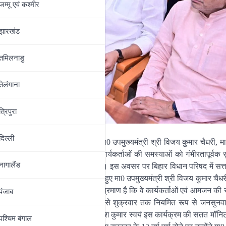
जम्‍मू एवं कश्‍मीर
झारखंड
तमिलनाडु
तेलंगाना
त्रिपुरा
दिल्‍ली
 कार्यक्रम में बिहार सरकार के मा0 उपमुख्यमंत्री श्री विजय कुमार चैधरी, मा0 
के विभिन्न जिलों से आए आमजन एवं कार्यकर्ताओं की समस्याओं को गंभीरतापूर्वक स
नागालैंड
कारियों को आवश्यक दिशा-निर्देश दिए गए। इस अवसर पर बिहार विधान परिषद में सत्
रम के उपरांत मीडिया से बातचीत करते हुए मा0 उपमुख्यमंत्री श्री विजय कुमार चैध
श कार्यालय पहुंचना इस बात का स्पष्ट प्रमाण है कि वे कार्यकर्ताओं एवं आमजन की
पंजाब
मार के मार्गदर्शन में प्रत्येक सोमवार से शुक्रवार तक नियमित रूप से जनसुनवा
ारित है। उन्होंने बताया कि श्री नीतीश कुमार स्वयं इस कार्यक्रम की सतत माॅनिटर
पश्चिम बंगाल