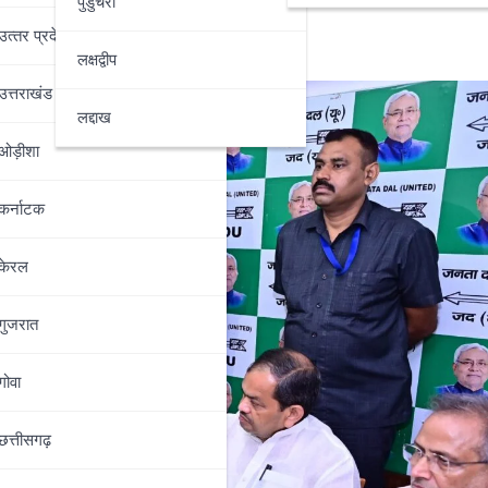
पुडुचेरी
उत्‍तर प्रदेश
लक्षद्वीप
उत्तराखंड
लद्दाख
ओड़ीशा
कर्नाटक
केरल
गुजरात
गोवा
छत्तीसगढ़