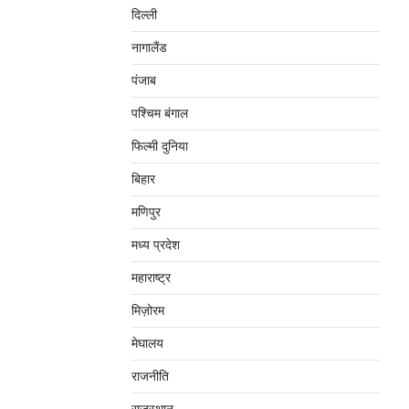
दिल्‍ली
नागालैंड
पंजाब
पश्चिम बंगाल
फिल्मी दुनिया
बिहार
मणिपुर
मध्‍य प्रदेश
महाराष्‍ट्र
मिज़ोरम
मेघालय
राजनीति