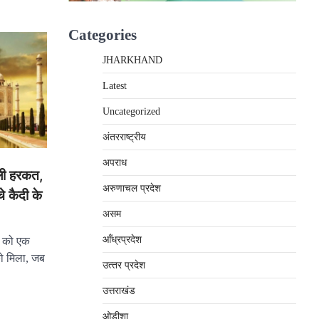
Categories
JHARKHAND
Latest
Uncategorized
अंतरराष्‍ट्रीय
अपराध
ाली हरकत,
अरुणाचल प्रदेश
े कैदी के
असम
आँध्रप्रदेश
र को एक
को मिला, जब
उत्‍तर प्रदेश
उत्तराखंड
ओड़ीशा