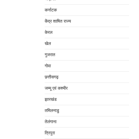
कर्नाटक
केंद्र शाषित राज्य
केरल
खेल
गुजरात
गोवा
छत्तीसगढ़
जम्‍मू एवं कश्‍मीर
झारखंड
तमिलनाडु
तेलंगाना
त्रिपुरा