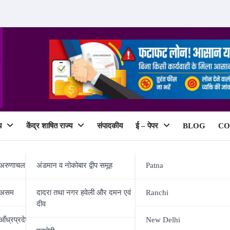
य
केंद्र शाषित राज्य
संपादकीय
ई – पेपर
BLOG
CO
ePaper
अरुणाचल प्रदेश
अंडमान व नोकोबार द्वीप समूह
Patna
असम
दादरा तथा नगर हवेली और दमन एवं
Ranchi
दीव
रिंग स्वयं करते हैं नीतीश कुमार – वि
आँध्रप्रदेश
New Delhi