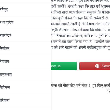
्षा भी करते हैं। केंद्र में एनडीए सरकार के 12 वर्ष पूर्ण होने पर उन्होंने मा0 
 एवं विकास के लिए निरंतर कार्य करती रहेगी। उन्होंने कहा कि झूठ एवं भ्राम
मणिपुर
बिहार चुनाव में एसआईआर को लेकर विपक्ष द्वारा अल्पसंख्यक समुदाय के मतदा
ी है। मा0 मंत्री श्री शैलेश कुमार उर्फ बुलो मंडल ने कहा कि किरायेदारों से स
मध्‍य प्रदेश
ं अनियमितता अथवा अधिक वसूली की शिकायत सामने आती है तो विभाग संज्ञान ले
 कोई व्यापक समस्या नहीं है। मा0 मंत्री श्रीमती शीला मंडल ने कहा कि महिला स
महाराष्‍ट्र
रणीय हैं। पंचायती राज एवं नगर निकायों में महिलाओं को आरक्षण, जीविका समूहों 
र्थिक एवं राजनीतिक रूप से सशक्त बनाने का कार्य किया गया है। उन्होंने क
ित कर श्री नीतीश कुमार ने महिला नेतृत्व को आगे बढ़़ाने की अपनी प्रतिबद्धता को प
मिज़ोरम
मेघालय
et
Follow us
Sav
राजस्थान
ीतीश
पीएम मोदी का मेगा रिकॉर्ड: नेहरू को पीछे छोड़ बने नंबर-1, पूरे किए कार
सिक्किम
4
हरियाणा