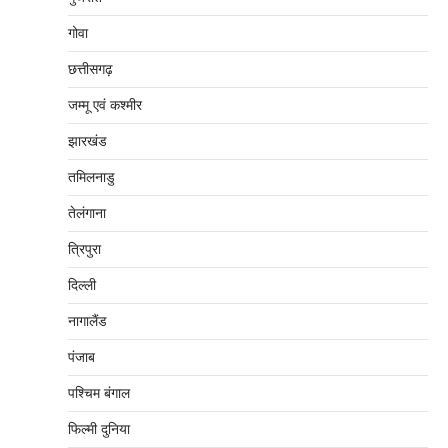
गोवा
छत्तीसगढ़
जम्‍मू एवं कश्‍मीर
झारखंड
तमिलनाडु
तेलंगाना
त्रिपुरा
दिल्‍ली
नागालैंड
पंजाब
पश्चिम बंगाल
फिल्मी दुनिया