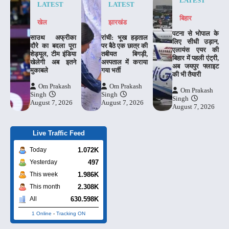
LATEST
LATEST
LATEST
बिहार
खेल
झारखंड
पटना से भोपाल के
साउथ अफ्रीका
रांची: भूख हड़ताल
लिए सीधी उड़ान,
दौरे का बदला पूरा
पर बैठे एक छात्र की
एलायंस एयर की
शेड्यूल, टीम इंडिया
तबीयत बिगड़ी,
बिहार में पहली एंट्री,
खेलेगी अब इतने
अस्पताल में कराया
अब जयपुर फ्लाइट
मुकाबले
गया भर्ती
की भी तैयारी
Om Prakash
Om Prakash
Om Prakash
Singh
Singh
Singh
August 7, 2026
August 7, 2026
August 7, 2026
Live Traffic Feed
1.072K
Today
497
Yesterday
1.986K
This week
2.308K
This month
630.598K
All
1 Online
-
Tracking ON