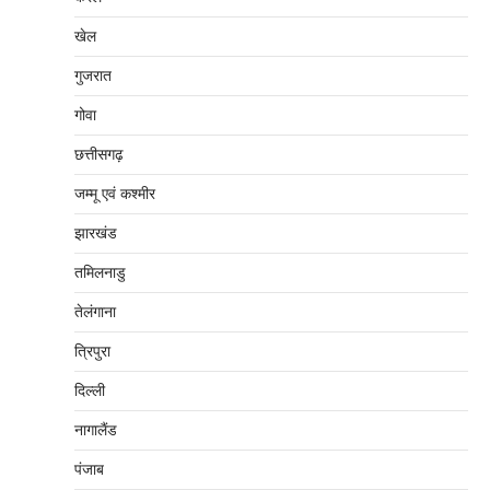
खेल
गुजरात
गोवा
छत्तीसगढ़
जम्‍मू एवं कश्‍मीर
झारखंड
तमिलनाडु
तेलंगाना
त्रिपुरा
दिल्‍ली
नागालैंड
पंजाब