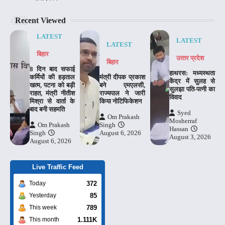
Recent Viewed
LATEST
LATEST
LATEST
बिहार
उत्‍तर प्रदेश
बिहार
8 दिन बाद सफाई
हाथरस: मध्यस्थता
कर्मियों की हड़ताल
मंत्री दीपक प्रकाश
केंद्र में सुलह से
खत्म, पटना को बड़ी
बने एमएलसी,
सुलझा पति-पत्नी का
राहत, मंत्री नीतीश
राज्यपाल ने जारी
विवाद
मिश्रा से वार्ता के
किया नोटिफिकेशन
बाद बनी सहमति
Syed
Om Prakash
Mosherraf
Om Prakash
Singh
Hassan
Singh
August 6, 2026
August 3, 2026
August 6, 2026
Live Traffic Feed
372
Today
85
Yesterday
789
This week
1.111K
This month