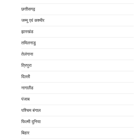
छत्तीसगढ़
जम्‍मू एवं कश्‍मीर
झारखंड
तमिलनाडु
तेलंगाना
त्रिपुरा
दिल्‍ली
नागालैंड
पंजाब
पश्चिम बंगाल
फिल्मी दुनिया
बिहार