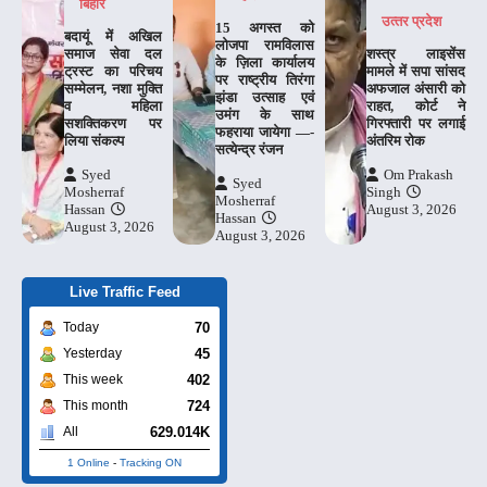
बिहार
उत्‍तर प्रदेश
15 अगस्त को
बदायूं में अखिल
लोजपा रामविलास
समाज सेवा दल
शस्त्र लाइसेंस
के ज़िला कार्यालय
ट्रस्ट का परिचय
मामले में सपा सांसद
पर राष्ट्रीय तिरंगा
सम्मेलन, नशा मुक्ति
अफजाल अंसारी को
झंडा उत्साह एवं
व महिला
राहत, कोर्ट ने
उमंग के साथ
सशक्तिकरण पर
गिरफ्तारी पर लगाई
फहराया जायेगा —-
लिया संकल्प
अंतरिम रोक
सत्येन्द्र रंजन
Syed
Om Prakash
Syed
Mosherraf
Singh
Mosherraf
Hassan
August 3, 2026
Hassan
August 3, 2026
August 3, 2026
Live Traffic Feed
70
Today
45
Yesterday
402
This week
724
This month
629.014K
All
1 Online
-
Tracking ON