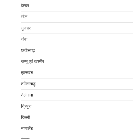
केरल
खेल
गुजरात
गोवा
छत्तीसगढ़
जम्‍मू एवं कश्‍मीर
झारखंड
तमिलनाडु
तेलंगाना
त्रिपुरा
दिल्‍ली
नागालैंड