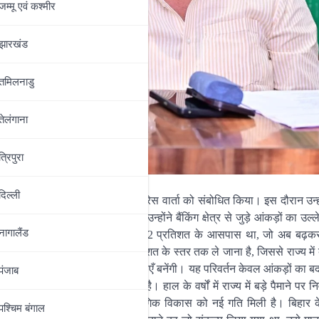
जम्‍मू एवं कश्‍मीर
झारखंड
तमिलनाडु
तेलंगाना
त्रिपुरा
दिल्‍ली
्ता श्री नवल शर्मा ने संयुक्त रुप से प्रेस वार्ता को संबोधित किया। इस दौरान उन्
एक ऐतिहासिक परिवर्तन देखा है। उन्होंने बैंकिंग क्षेत्र से जुड़े आंकड़ों का उल्
नागालैंड
ुआ है। साल 2005 में यह अनुपात लगभग 32 प्रतिशत के आसपास था, जो अब बढ़
ष्य इसे और आगे बढ़ाते हुए शत-प्रतिशत के स्तर तक ले जाना है, जिससे राज्य में ब
क के अतिरिक्त निवेश की संभावनाएँ बनेंगी। यह परिवर्तन केवल आंकड़ों का बदल
पंजाब
 उद्योगों के प्रति विश्वास बढ़ा है। हाल के वर्षों में राज्य में बड़े पैमाने पर नि
शामिल हैं। इससे रोजगार सृजन और औद्योगिक विकास को नई गति मिली है। बिहार 
पश्चिम बंगाल