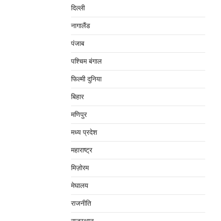
दिल्‍ली
नागालैंड
पंजाब
पश्चिम बंगाल
फिल्मी दुनिया
बिहार
मणिपुर
मध्‍य प्रदेश
महाराष्‍ट्र
मिज़ोरम
मेघालय
राजनीति