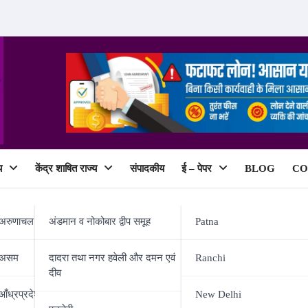
य
केंद्र शाषित राज्य
संपादकीय
ई – पेपर
BLOG
CO
ePaper
अरुणाचल प्रदेश
अंडमान व नोकोबार द्वीप समूह
Patna
असम
दादरा तथा नगर हवेली और दमन एवं
Ranchi
दीव
ोग और स्वास्थ्य क्षेत्र में नई क्रांति
आँध्रप्रदेश
New Delhi