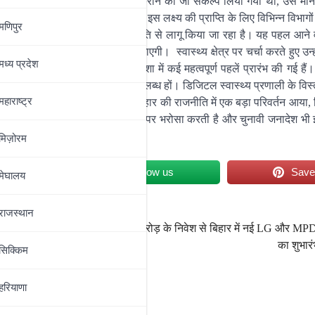
 युवाओं को नौकरी एवं रोजगार उपलब्ध कराने का जो संकल्प लिया गया था, उसे मा
ी दिशा में ठोस कदम बढ़ा दिया है। इस लक्ष्य की प्राप्ति के लिए विभिन्न विभागों मे
मणिपुर
 रहा है तथा नीतिगत सुधारों को भी तेज गति से लागू किया जा रहा है। यह पहल आने 
त करने में महत्वपूर्ण भूमिका निभाएगी। स्वास्थ्य क्षेत्र पर चर्चा करते हुए उन्
मध्‍य प्रदेश
सुलभ, पारदर्शी और प्रभावी बनाने की दिशा में कई महत्वपूर्ण पहलें प्रारंभ की गई ह
र गुणवत्तापूर्ण स्वास्थ्य सुविधाएँ उपलब्ध हों। डिजिटल स्वास्थ्य प्रणाली के विस्
महाराष्‍ट्र
 कदम उठाए जा रहे हैं। 2005 के बाद बिहार की राजनीति में एक बड़ा परिवर्तन आया
 जनता काम और विकास की राजनीति पर भरोसा करती है और चुनावी जनादेश भी 
मिज़ोरम
et
Follow us
Sav
मेघालय
राजस्थान
न फंड
रेगाल रिसोर्सेज ने ₹389 करोड़ के निवेश से बिहार में नई LG और MP
का शुभार
सिक्किम
हरियाणा