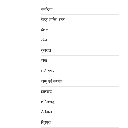
कर्नाटक
केंद्र शाषित राज्य
केरल
खेल
गुजरात
गोवा
छत्तीसगढ़
जम्‍मू एवं कश्‍मीर
झारखंड
तमिलनाडु
तेलंगाना
त्रिपुरा