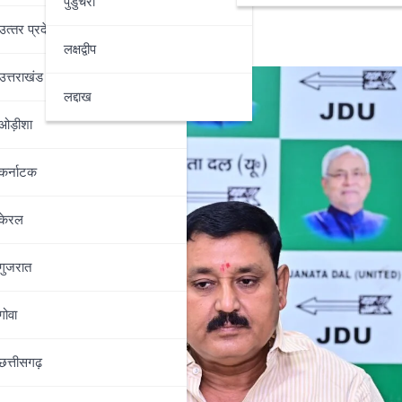
पुडुचेरी
उत्‍तर प्रदेश
लक्षद्वीप
उत्तराखंड
लद्दाख
ओड़ीशा
कर्नाटक
केरल
गुजरात
गोवा
छत्तीसगढ़