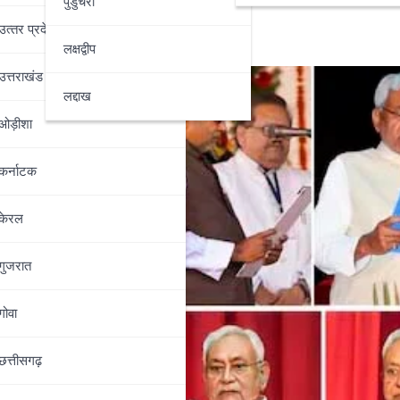
पुडुचेरी
उत्‍तर प्रदेश
लक्षद्वीप
उत्तराखंड
लद्दाख
ओड़ीशा
कर्नाटक
केरल
गुजरात
गोवा
छत्तीसगढ़