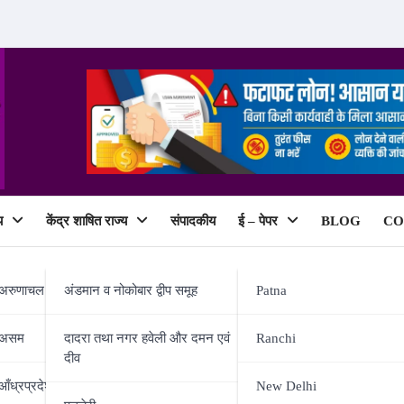
य
केंद्र शाषित राज्य
संपादकीय
ई – पेपर
BLOG
CO
ePaper
अरुणाचल प्रदेश
अंडमान व नोकोबार द्वीप समूह
Patna
असम
दादरा तथा नगर हवेली और दमन एवं
Ranchi
दीव
वीं बार सीएम पद की शपथ लेंगे नीतीश
आँध्रप्रदेश
New Delhi