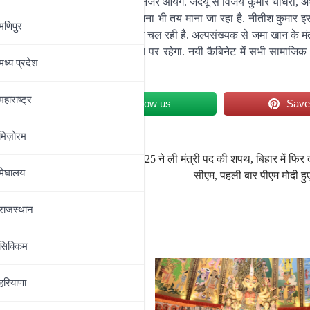
े अधिकतर पुराने चेहरे ही कैबिनेअ में नजर आयेंगे. जदयू से विजय कुमार चौधरी, 
शीला मंडल और लेशी सिंह का मंत्री बनना भी तय माना जा रहा है. नीतीश कुमार 
मणिपुर
्यक्ष उमेश कुशवाहा के नाम की भी चर्चा चल रही है. अल्पसंख्यक से जमा खान के मं
य रूप से अनुभव और युवा के समन्वय पर रहेगा. नयी कैबिनेट में सभी सामाजिक औ
मध्‍य प्रदेश
महाराष्‍ट्र
et
Follow us
Sav
मिज़ोरम
ण बताओ’
सीएम नीतीश के अलावे 25 ने ली मंत्री पद की शपथ, बिहार में फिर द
मेघालय
सीएम, पहली बार पीएम मोदी हु
राजस्थान
सिक्किम
हरियाणा