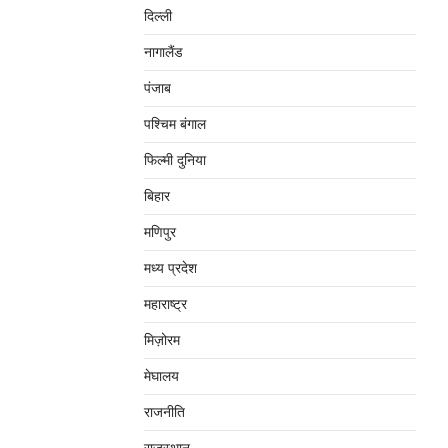
दिल्‍ली
नागालैंड
पंजाब
पश्चिम बंगाल
फिल्मी दुनिया
बिहार
मणिपुर
मध्‍य प्रदेश
महाराष्‍ट्र
मिज़ोरम
मेघालय
राजनीति