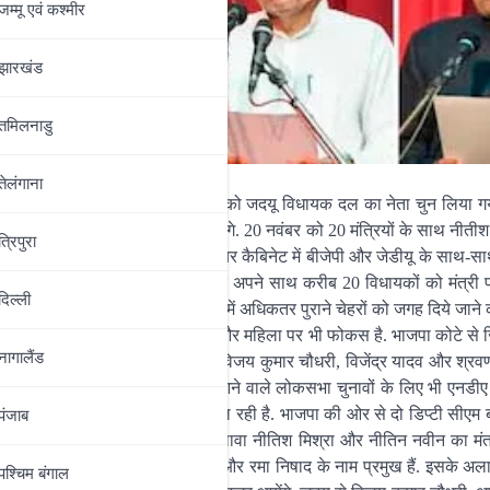
जम्‍मू एवं कश्‍मीर
झारखंड
तमिलनाडु
तेलंगाना
 लगभग पूरी हो चुकी हैं. नीतीश कुमार को जदयू विधायक दल का नेता चुन लिया गय
 उन्हें सरकार बनाने को आमंत्रित करेंगे. 20 नवंबर को 20 मंत्रियों के साथ नीतीश
त्रिपुरा
ें आयोजित होगा. नीतीश कुमार की नयर कैबिनेट में बीजेपी और जेडीयू के साथ-स
की जानकारी के अनुसार नीतीश कुमार अपने साथ करीब 20 विधायकों को मंत्र
दिल्‍ली
ोमो से एक विधायक शामिल हैं. जदयू में अधिकतर पुराने चेहरों को जगह दिये जाने 
दे रही है तो दूसरी ओर उसका युवा और महिला पर भी फोकस है. भाजपा कोटे से ज
नागालैंड
िश्रा शामिल हैं. वहीं जेडीयू कोटे से विजय कुमार चौधरी, विजेंद्र यादव और श्रव
ता समीकरण को मजबूत करेगा बल्कि आने वाले लोकसभा चुनावों के लिए भी एनडीए 
 पुराने नामों को जगह देने की बात चल रही है. भाजपा की ओर से दो डिप्टी सीएम बन
पंजाब
पने की बात कही जा रही है. इसके अलावा नीतिश मिश्रा और नीतिन नवीन का मंत
के हैं. इनमें प्रेम कुमार, रामकृपाल और रमा निषाद के नाम प्रमुख हैं. इसके अल
पश्चिम बंगाल