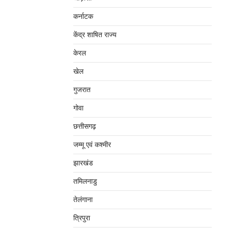
कर्नाटक
केंद्र शाषित राज्य
केरल
खेल
गुजरात
गोवा
छत्तीसगढ़
जम्‍मू एवं कश्‍मीर
झारखंड
तमिलनाडु
तेलंगाना
त्रिपुरा