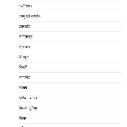
छत्तीसगढ़
जम्‍मू एवं कश्‍मीर
झारखंड
तमिलनाडु
तेलंगाना
त्रिपुरा
दिल्‍ली
नागालैंड
पंजाब
पश्चिम बंगाल
फिल्मी दुनिया
बिहार