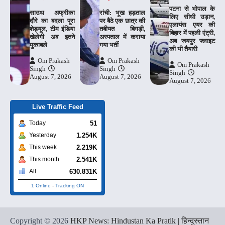
पटना से भोपाल के
साउथ अफ्रीका
रांची: भूख हड़ताल
लिए सीधी उड़ान,
दौरे का बदला पूरा
पर बैठे एक छात्र की
एलायंस एयर की
शेड्यूल, टीम इंडिया
तबीयत बिगड़ी,
बिहार में पहली एंट्री,
खेलेगी अब इतने
अस्पताल में कराया
अब जयपुर फ्लाइट
मुकाबले
गया भर्ती
की भी तैयारी
Om Prakash
Om Prakash
Om Prakash
Singh
Singh
Singh
August 7, 2026
August 7, 2026
August 7, 2026
Live Traffic Feed
51
Today
1.254K
Yesterday
2.219K
This week
2.541K
This month
630.831K
All
1 Online
-
Tracking ON
Copyright © 2026
HKP News: Hindustan Ka Pratik | हिन्दुस्तान