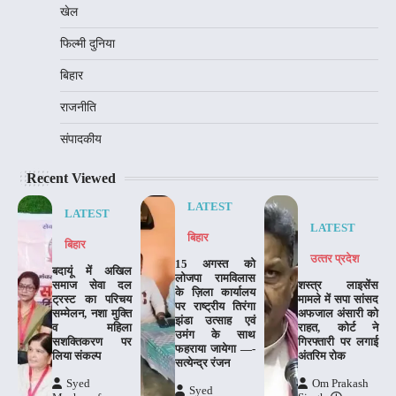
खेल
फिल्मी दुनिया
बिहार
राजनीति
संपादकीय
Recent Viewed
LATEST
LATEST
LATEST
बिहार
बिहार
उत्‍तर प्रदेश
15 अगस्त को
बदायूं में अखिल
लोजपा रामविलास
समाज सेवा दल
शस्त्र लाइसेंस
के ज़िला कार्यालय
ट्रस्ट का परिचय
मामले में सपा सांसद
पर राष्ट्रीय तिरंगा
सम्मेलन, नशा मुक्ति
अफजाल अंसारी को
झंडा उत्साह एवं
व महिला
राहत, कोर्ट ने
उमंग के साथ
सशक्तिकरण पर
गिरफ्तारी पर लगाई
फहराया जायेगा —-
लिया संकल्प
अंतरिम रोक
सत्येन्द्र रंजन
Syed
Om Prakash
Syed