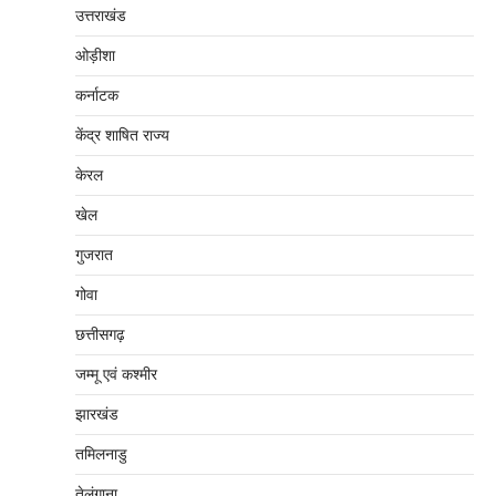
उत्तराखंड
ओड़ीशा
कर्नाटक
केंद्र शाषित राज्य
केरल
खेल
गुजरात
गोवा
छत्तीसगढ़
जम्‍मू एवं कश्‍मीर
झारखंड
तमिलनाडु
तेलंगाना