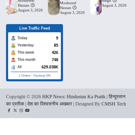
Mosherraf
Singh
Mosherraf
Hassan
August 3, 2026
Hassan
August 3, 2026
August 3, 2026
Live Traffic Feed
9
Today
85
Yesterday
426
This week
748
This month
629.038K
All
1 Online
-
Tracking ON
Copyright © 2026
HKP News: Hindustan Ka Pratik | हिन्दुस्तान
का प्रतीक | देश का विश्वसनीय अखबार
| Designed By
CMSH Tech
Facebook
Twitter
Instagram
YouTube