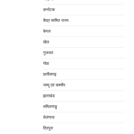
कर्नाटक
केंद्र शाषित राज्य
केरल
खेल
गुजरात
गोवा
छत्तीसगढ़
जम्‍मू एवं कश्‍मीर
झारखंड
तमिलनाडु
तेलंगाना
त्रिपुरा