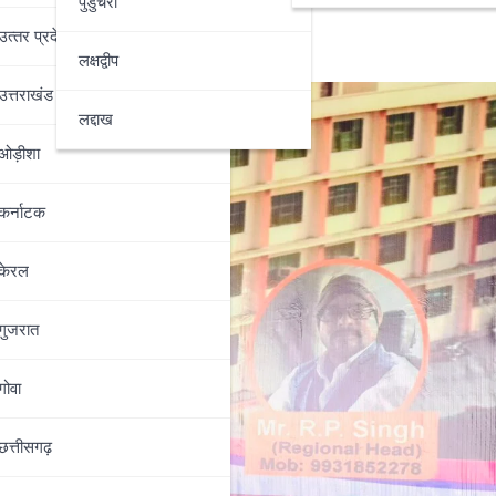
पुडुचेरी
उत्‍तर प्रदेश
लक्षद्वीप
उत्तराखंड
लद्दाख
ओड़ीशा
कर्नाटक
केरल
गुजरात
गोवा
छत्तीसगढ़