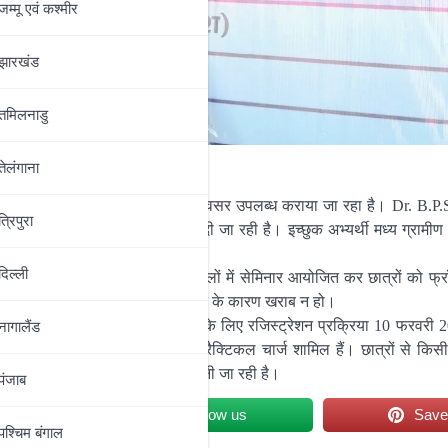
जम्‍मू एवं कश्‍मीर
झारखंड
तमिलनाडु
तेलंगाना
एवं डीएलएड में नामांकन का सुनहरा अवसर उपलब्ध कराया जा रहा है। Dr. B.P
त्रिपुरा
्यालय से नामांकन संबंधी जानकारी दी जा रही है। इच्छुक अभ्यर्थी मध्य ग्रामीण 
नकारी प्राप्त कर सकते हैं।
दिल्‍ली
िमन्यु कुमार द्वारा बिहार के 38 जिलों में सेमिनार आयोजित कर छात्रों को फ्रॉ
किसी भी छात्र का भविष्य गलत मार्गदर्शन के कारण खराब न हो।
वर्सिटी से प्राप्त है। वर्तमान सत्र के लिए रजिस्ट्रेशन प्रक्रिया 10 फरवरी 2
नागालैंड
ं रजिस्ट्रेशन, फॉर्म फिलअप एवं प्रैक्टिकल चार्ज शामिल हैं। छात्रों से किस
िष्य की दिशा में एक सराहनीय कदम मानी जा रही है।
पंजाब
et
Follow us
Sav
पश्चिम बंगाल