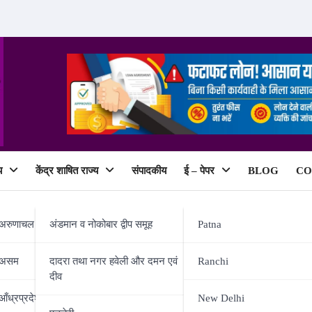
य
केंद्र शाषित राज्य
संपादकीय
ई – पेपर
BLOG
CO
ePaper
अरुणाचल प्रदेश
अंडमान व नोकोबार द्वीप समूह
Patna
असम
दादरा तथा नगर हवेली और दमन एवं
Ranchi
दीव
को लेकर जागरूकता अभियान, 10 फरव
आँध्रप्रदेश
New Delhi