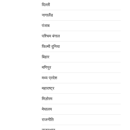
दिल्‍ली
नागालैंड
पंजाब
पश्चिम बंगाल
फिल्मी दुनिया
बिहार
मणिपुर
मध्‍य प्रदेश
महाराष्‍ट्र
मिज़ोरम
मेघालय
राजनीति