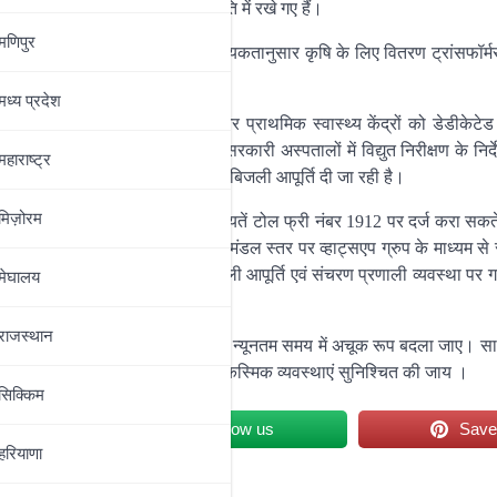
सी रेस्टोरेशन सिस्टम भी तैयार स्थिति में रखे गए हैं।
मणिपुर
पूर्ति का निर्देश दिया गया है। आवश्यकतानुसार कृषि के लिए वितरण ट्रांसफॉर्मरों
मध्‍य प्रदेश
िकल कॉलेजों, अनुमंडलीय अस्पतालों और प्राथमिक स्वास्थ्य केंद्रों को डेडीकेटे
 की जा रही है। राजधानी पटना के सभी सरकारी अस्पतालों में विद्युत निरीक्षण के निर्द
महाराष्‍ट्र
जल आपूर्ति पंप हाउसों को भी निर्बाध बिजली आपूर्ति दी जा रही है।
मिज़ोरम
 सेंटर कार्यरत हैं। उपभोक्ता अपनी शिकायतें टोल फ्री नंबर 1912 पर दर्ज करा सकत
तर्विभागीय समन्वय हेतु अंचल एवं प्रमंडल स्तर पर व्हाट्सएप ग्रुप के माध्यम स
े माध्यम से 24X7 पूरे राज्य में बिजली आपूर्ति एवं संचरण प्रणाली व्यवस्था पर
मेघालय
राजस्थान
 अनुसार उसे निर्धारित समय सीमा के अंदर न्यूनतम समय में अचूक रूप बदला जाए। स
 संभावनाओं का विश्लेषण कराते हुए सभी आकस्मिक व्यवस्थाएं सुनिश्चित की जाय ।
सिक्किम
et
Follow us
Sav
हरियाणा