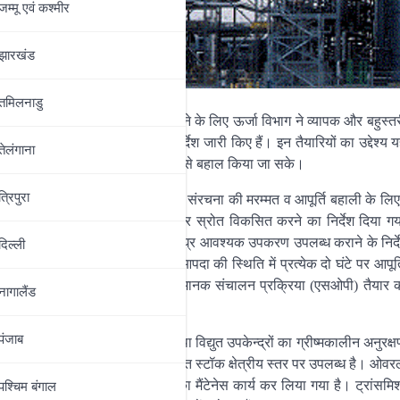
जम्‍मू एवं कश्‍मीर
झारखंड
तमिलनाडु
की स्थितियों से प्रभावी रूप से निपटने के लिए ऊर्जा विभाग ने व्यापक और बहुस्तर
पंकज कुमार पाल ने स्पष्ट दिशा-निर्देश जारी किए हैं। इन तैयारियों का उद्देश्य 
तेलंगाना
 हो और यदि हो भी, तो उसे त्वरित गति से बहाल किया जा सके।
त्रिपुरा
ार्य 24×7 चलना चाहिए तथा क्षतिग्रस्त संरचना की मरम्मत व आपूर्ति बहाली के लि
को दुरुस्त रखने और वैकल्पिक फीडर स्रोत विकसित करने का निर्देश दिया ग
िए भी फीडर में तैनात कर्मियों को अतिशीघ्र आवश्यक उपकरण उपलब्ध कराने के निर्दे
दिल्‍ली
विभाग ने यह भी तय किया है कि ऐसी आपदा की स्थिति में प्रत्येक दो घंटे पर आपूर
ी जाएगी। इन परिस्थितियों के लिए एक मानक संचालन प्रक्रिया (एसओपी) तैयार क
नागालैंड
पंजाब
 11 केवी फीडरों, एलटी लाइनों तथा विद्युत उपकेन्द्रों का ग्रीष्मकालीन अनुरक्ष
ित प्रतिस्थापन हेतु सामग्रियों का पर्याप्त स्टॉक क्षेत्रीय स्तर पर उपलब्ध है। ओवरलोड 
्रकार राज्य के सभी ग्रिड उपकेंद्रों का मैंटेनेस कार्य कर लिया गया है। ट्रांसमि
पश्चिम बंगाल