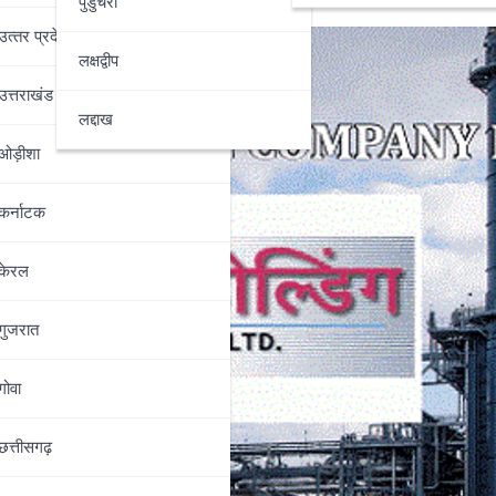
पुडुचेरी
उत्‍तर प्रदेश
लक्षद्वीप
उत्तराखंड
लद्दाख
ओड़ीशा
कर्नाटक
केरल
गुजरात
गोवा
छत्तीसगढ़