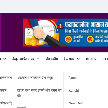
य
केंद्र शाषित राज्य
संपादकीय
ई – पेपर
BLOG
CO
ePaper
अरुणाचल प्रदेश
अंडमान व नोकोबार द्वीप समूह
Patna
असम
दादरा तथा नगर हवेली और दमन एवं
Ranchi
दीव
 ऊर्जा विभाग तैयार
आँध्रप्रदेश
New Delhi