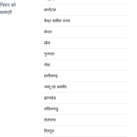
निवार को
कर्नाटक
्यमंत्री
केंद्र शाषित राज्य
केरल
खेल
गुजरात
गोवा
छत्तीसगढ़
जम्‍मू एवं कश्‍मीर
झारखंड
तमिलनाडु
तेलंगाना
त्रिपुरा