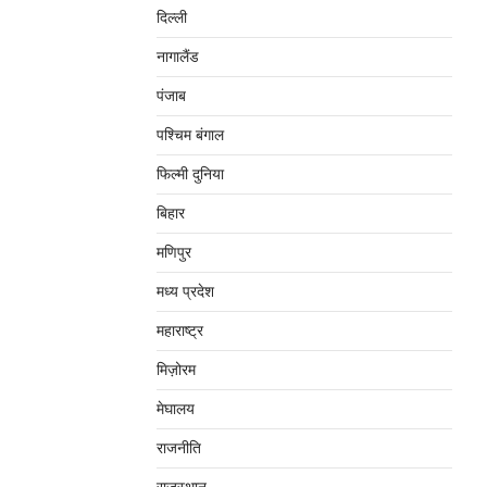
दिल्‍ली
नागालैंड
पंजाब
पश्चिम बंगाल
फिल्मी दुनिया
बिहार
मणिपुर
मध्‍य प्रदेश
महाराष्‍ट्र
मिज़ोरम
मेघालय
राजनीति