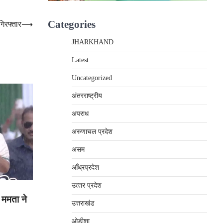
Categories
गिरफ्तार
⟶
JHARKHAND
Latest
Uncategorized
अंतरराष्‍ट्रीय
अपराध
अरुणाचल प्रदेश
असम
आँध्रप्रदेश
उत्‍तर प्रदेश
 ममता ने
उत्तराखंड
ओड़ीशा