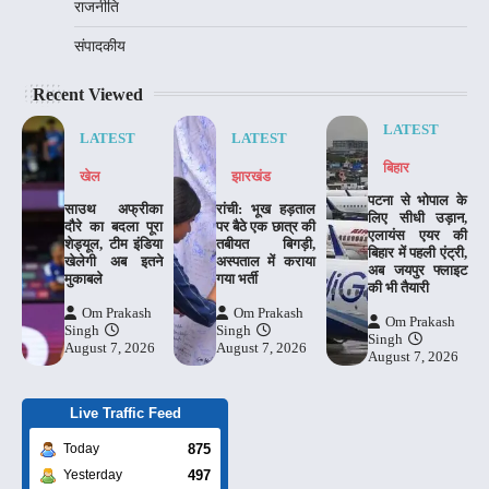
राजनीति
संपादकीय
Recent Viewed
LATEST
LATEST
LATEST
बिहार
खेल
झारखंड
पटना से भोपाल के
साउथ अफ्रीका
रांची: भूख हड़ताल
लिए सीधी उड़ान,
दौरे का बदला पूरा
पर बैठे एक छात्र की
एलायंस एयर की
शेड्यूल, टीम इंडिया
तबीयत बिगड़ी,
बिहार में पहली एंट्री,
खेलेगी अब इतने
अस्पताल में कराया
अब जयपुर फ्लाइट
मुकाबले
गया भर्ती
की भी तैयारी
Om Prakash
Om Prakash
Om Prakash
Singh
Singh
Singh
August 7, 2026
August 7, 2026
August 7, 2026
Live Traffic Feed
875
Today
497
Yesterday