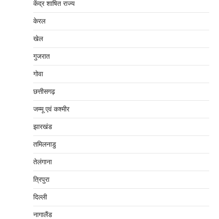
केंद्र शाषित राज्य
केरल
खेल
गुजरात
गोवा
छत्तीसगढ़
जम्‍मू एवं कश्‍मीर
झारखंड
तमिलनाडु
तेलंगाना
त्रिपुरा
दिल्‍ली
नागालैंड