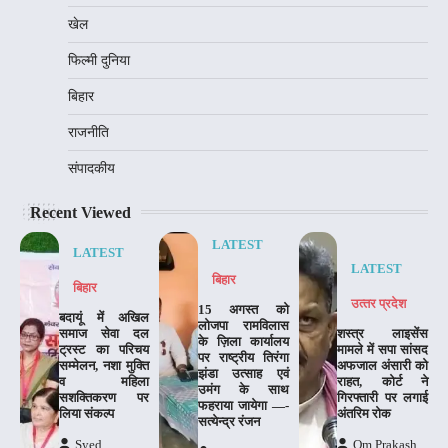
खेल
फिल्मी दुनिया
बिहार
राजनीति
संपादकीय
Recent Viewed
LATEST
LATEST
LATEST
बिहार
बिहार
उत्‍तर प्रदेश
15 अगस्त को
बदायूं में अखिल
लोजपा रामविलास
समाज सेवा दल
शस्त्र लाइसेंस
के ज़िला कार्यालय
ट्रस्ट का परिचय
मामले में सपा सांसद
पर राष्ट्रीय तिरंगा
सम्मेलन, नशा मुक्ति
अफजाल अंसारी को
झंडा उत्साह एवं
व महिला
राहत, कोर्ट ने
उमंग के साथ
सशक्तिकरण पर
गिरफ्तारी पर लगाई
फहराया जायेगा —-
लिया संकल्प
अंतरिम रोक
सत्येन्द्र रंजन
Syed
Om Prakash