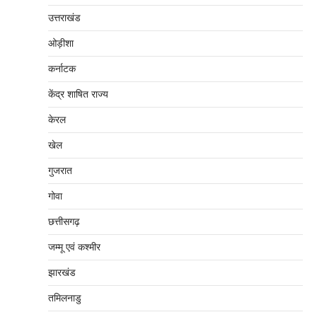
उत्तराखंड
ओड़ीशा
कर्नाटक
केंद्र शाषित राज्य
केरल
खेल
गुजरात
गोवा
छत्तीसगढ़
जम्‍मू एवं कश्‍मीर
झारखंड
तमिलनाडु