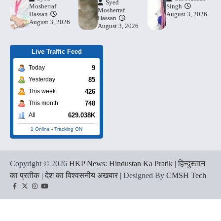
Syed
Mosherraf
Singh
Mosherraf
Hassan
August 3, 2026
Hassan
August 3, 2026
August 3, 2026
Live Traffic Feed
9
Today
85
Yesterday
426
This week
748
This month
629.038K
All
1 Online
-
Tracking ON
Copyright © 2026
HKP News: Hindustan Ka Pratik | हिन्दुस्तान
का प्रतीक | देश का विश्वसनीय अखबार
| Designed By
CMSH Tech
Facebook
Twitter
Instagram
YouTube