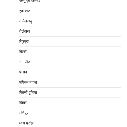
जम्‍मू एवं कश्‍मीर
झारखंड
तमिलनाडु
तेलंगाना
त्रिपुरा
दिल्‍ली
नागालैंड
पंजाब
पश्चिम बंगाल
फिल्मी दुनिया
बिहार
मणिपुर
मध्‍य प्रदेश