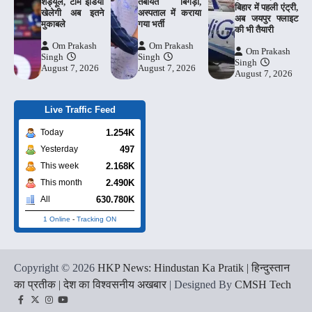
शेड्यूल, टीम इंडिया
तबीयत बिगड़ी,
बिहार में पहली एंट्री,
खेलेगी अब इतने
अस्पताल में कराया
अब जयपुर फ्लाइट
मुकाबले
गया भर्ती
की भी तैयारी
Om Prakash
Om Prakash
Om Prakash
Singh
Singh
Singh
August 7, 2026
August 7, 2026
August 7, 2026
Live Traffic Feed
1.254K
Today
497
Yesterday
2.168K
This week
2.490K
This month
630.780K
All
1 Online
-
Tracking ON
Copyright © 2026
HKP News: Hindustan Ka Pratik | हिन्दुस्तान
का प्रतीक | देश का विश्वसनीय अखबार
| Designed By
CMSH Tech
Facebook
Twitter
Instagram
YouTube