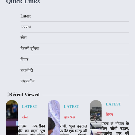
Quick Links
Latest
अपराध
खेल
फिल्मी दुनिया
बिहार
राजनीति
संपादकीय
Recent Viewed
LATEST
LATEST
LATEST
बिहार
खेल
झारखंड
पटना से भोपाल के
साउथ अफ्रीका
रांची: भूख हड़ताल
लिए सीधी उड़ान,
दौरे का बदला पूरा
पर बैठे एक छात्र की
एलायंस एयर की