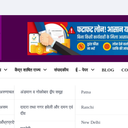
य
केंद्र शाषित राज्य
संपादकीय
ई – पेपर
BLOG
CO
ePaper
अरुणाचल प्रदेश
अंडमान व नोकोबार द्वीप समूह
Patna
असम
दादरा तथा नगर हवेली और दमन एवं
Ranchi
दीव
दमदार पकड़, पहले वीकेंड में कर डा
आँध्रप्रदेश
New Delhi