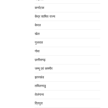
कर्नाटक
केंद्र शाषित राज्य
केरल
खेल
गुजरात
गोवा
छत्तीसगढ़
जम्‍मू एवं कश्‍मीर
झारखंड
तमिलनाडु
तेलंगाना
त्रिपुरा