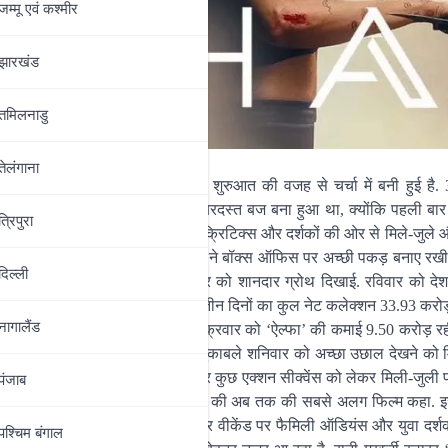
जम्‍मू एवं कश्‍मीर
झारखंड
तमिलनाडु
तेलंगाना
ऐल्फा’ बॉक्स ऑफिस पर अपनी मजबूत शुरुआत की वजह से चर्चा में बनी हुई है.
ा है. रिलीज से पहले फिल्म को लेकर जबरदस्त बज बना हुआ था, क्योंकि पहली 
त्रिपुरा
ा है. हालांकि रिलीज के बाद फिल्म को क्रिटिक्स और दर्शकों की ओर से मिले-जुल
को नहीं मिला. पहले तीन दिनों में फिल्म ने बॉक्स ऑफिस पर अच्छी पकड़ बनाए रख
दिल्‍ली
े अनुसार, फिल्म ने अपने पहले रविवार को शानदार ग्रोथ दिखाई. रविवार को देश
के साथ ही फिल्म का भारत में पहले तीन दिनों का कुल नेट कलेक्शन 33.93 करोड़ 
नागालैंड
ड़ कमाए थे, जबकि पहले दिन यानी शुक्रवार को ‘ऐल्फा’ की कमाई 9.50 करोड़ रह
या में लगातार बढ़ोतरी हुई. शुक्रवार के मुकाबले शनिवार को अच्छा उछाल देखने क
रिलीज के बाद कहानी, स्क्रीनप्ले और कुछ एक्शन सीक्वेंस को लेकर मिली-जुली प्
पंजाब
ि कुछ दर्शकों ने इसे YRF Spy Universe की अब तक की सबसे अलग फिल्म कहा. 
माघरों तक खींचने में कामयाब रहा. खासकर वीकेंड पर फैमिली ऑडियंस और युवा दर्श
पश्चिम बंगाल