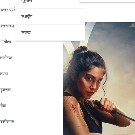
पुडुचेरी
उत्‍तर प्रदेश
लक्षद्वीप
उत्तराखंड
लद्दाख
ओड़ीशा
कर्नाटक
केरल
गुजरात
गोवा
छत्तीसगढ़