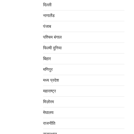
दिल्‍ली
नागालैंड
पंजाब
पश्चिम बंगाल
फिल्मी दुनिया
बिहार
मणिपुर
मध्‍य प्रदेश
महाराष्‍ट्र
मिज़ोरम
मेघालय
राजनीति