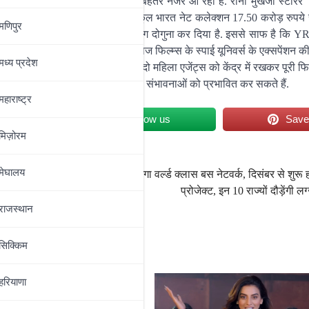
रें तो ‘ऐल्फा’ का प्रदर्शन काफी बेहतर नजर आ रहा है. रानी मुखर्जी स्टारर ‘मर
थी. फिल्म का पहले तीन दिनों का कुल भारत नेट कलेक्शन 17.50 करोड़ रुपये र
मणिपुर
 3’ के शुरुआती वीकेंड कलेक्शन को लगभग दोगुना कर दिया है. इससे साफ है कि 
ऐल्फा’ सिर्फ एक फिल्म नहीं बल्कि यशराज फिल्म्स के स्पाई यूनिवर्स के एक्सपेंशन की
मध्‍य प्रदेश
ियां दिखाई गई थीं, लेकिन पहली बार दो महिला एजेंट्स को केंद्र में रखकर पूरी फ
ष्य में फीमेल-केंद्रित स्पाई फिल्मों की संभावनाओं को प्रभावित कर सकते हैं.
महाराष्‍ट्र
et
Follow us
Sav
मिज़ोरम
मेघालय
ेस्ट कर
पटना समेत बिहार में बनेगा वर्ल्ड क्लास बस नेटवर्क, दिसंबर से शुरू ह
प्रोजेक्ट, इन 10 राज्यों दौड़ेंगी लग
राजस्थान
सिक्किम
हरियाणा