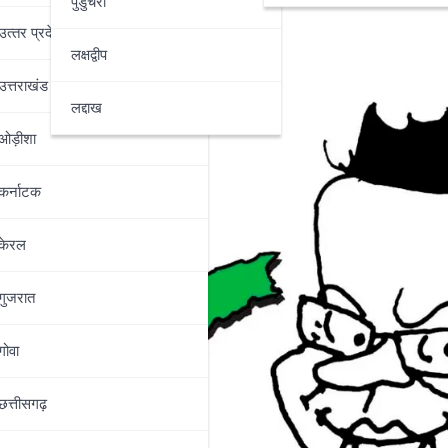
पुडुचेरी
उत्‍तर प्रदेश
लक्षद्वीप
उत्तराखंड
लद्दाख
ओड़ीशा
कर्नाटक
केरल
गुजरात
गोवा
छत्तीसगढ़