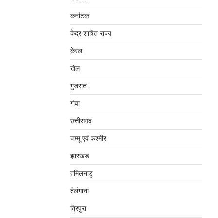
कर्नाटक
केंद्र शाषित राज्य
केरल
खेल
गुजरात
गोवा
छत्तीसगढ़
जम्‍मू एवं कश्‍मीर
झारखंड
तमिलनाडु
तेलंगाना
त्रिपुरा