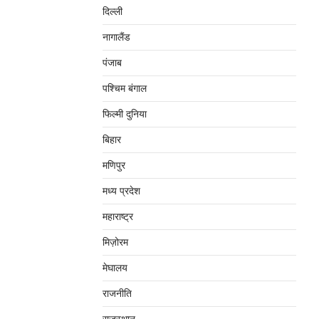
दिल्‍ली
नागालैंड
पंजाब
पश्चिम बंगाल
फिल्मी दुनिया
बिहार
मणिपुर
मध्‍य प्रदेश
महाराष्‍ट्र
मिज़ोरम
मेघालय
राजनीति