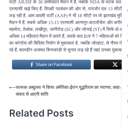
पार्टी AIUDF के 30 उम्मीदवार मैदान में हैं, जबकि NDA के घटक दल 
प्रत्याशी खड़े किए हैं. विपक्षी गठबंधन की ओर से, रायजोर दल 13 सीट
लड़ रही है. आम आदमी पार्टी (AAP) ने भी 18 सीटों पर तो झारखंड मुक्ति म
मैदान में हैं. सबसे अधिक 15-15 प्रत्याशी अल्गापुर-कटलीचेरा और करीमगंज 
महमोरा, तेओक, लखीपुर, जागीरोड (SC) और जोनाई (ST) में सिर्फ दो-दो उम्मी
अधिक 14 महिलाएं मैदान में उतारे हैं, उसके बाद BJP ने 7 महिलाओं को टि
का कांग्रेस की बिदिशा नियोग से मुकाबला है. जबकि जोरहाट, से गौरव गोगोई
रहे हैं. बदरुद्दीन अजमल बिनाकांडी से चुनाव लड़ रहे हैं जहां उनका मुकाब
Share on Facebook
Twe
Post
⟵
फारूक अब्दुल्ला ने किया अमेरिका-ईरान युद्धविराम का स्वागत, कहा- जंग 
संवाद से आएगी शांति
navigation
Related Posts