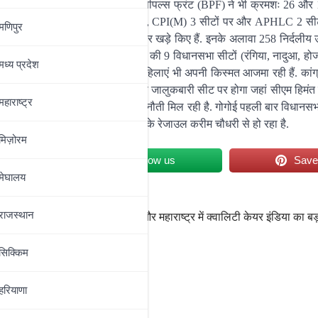
असम गण परिषद (AGP) और बोडोलैंड पीपल्स फ्रंट (BPF) ने भी क्रमशः 26 और 
ों पर तो असम जातीय परिषद 10 सीटों पर, CPI(M) 3 सीटों पर और APHLC 2 सीट
मणिपुर
ोर्चा (JMM) ने 16 सीटों पर उम्मीदवार खड़े किए हैं. इनके अलावा 258 निर्दलीय 
दक्षिण सीट से हैं, इसके अलावा राज्य की 9 विधानसभा सीटों (रंगिया, नादुआ, होज
मध्‍य प्रदेश
दवार ही हैं. राज्य के चुनाव में 59 महिलाएं भी अपनी किस्मत आजमा रही हैं. कांग
कट दिए हैं. असम में सबसे अहम मुकाबला जालुकबारी सीट पर होगा जहां सीएम हिमंत 
महाराष्‍ट्र
 को BJP के हितेंद्रनाथ गोस्वामी से चुनौती मिल रही है. गोगोई पहली बार विधानस
ला AGP के शहाबुद्दीन मजूमदार और AJP के रेजाउल करीम चौधरी से हो रहा है.
मिज़ोरम
et
Follow us
Sav
मेघालय
राजस्थान
नहीं,
“छत्तीसगढ़, ओडिशा और महाराष्ट्र में क्वालिटी केयर इंडिया का ब
सिक्किम
हरियाणा