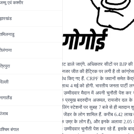
जम्‍मू एवं कश्‍मीर
झारखंड
तमिलनाडु
तेलंगाना
म विधानसभा के लिए कल गुरुवार को वोट डाले जाएंगे. अधिकतर सीटों पर BJP की 
त्रिपुरा
होने की उम्मीद है. चुनाव में BJP की नजर जीत की हैट्रिक पर लगी है तो कांग्रे
मतदान कराने के लिए सुरक्षा के कड़े प्रबंध किए गए हैं. CRPF के जवानों समेत केंद
दिल्‍ली
 डाले जाएंगे. जबकि मतों की गिनती एक साथ 4 मई को होगी. भारतीय जनता पार्टी ल
ता से दूर है. इस बार असम में कुल 722 उम्मीदवार मैदान में अपनी चुनौती पेश कर रहे
नागालैंड
 विपक्ष के नेता देबब्रत सैकिया, AIUDF के प्रमुख बदरुद्दीन अजमल, रायजोर दल क
हैं. राज्य के 35 जिलों के 31,490 पोलिंग स्टेशनों पर सुबह 7 बजे से ही मतदान श
पंजाब
नमें 1.25 करोड़ महिलाएं और 318 थर्ड जेंडर के लोग शामिल हैं. करीब 6.42 लाख 
ं 2,466 वोटर्स तो 100 साल से अधिक उम्र के लोग हैं), और इनके अलावा 2.05 ल
 हैं, उसके बाद BJP का नंबर है जिसके 90 उम्मीदवार चुनौती पेश कर रहे हैं. इसके
पश्चिम बंगाल