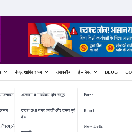
य
केंद्र शाषित राज्य
संपादकीय
ई – पेपर
BLOG
CO
ePaper
अरुणाचल प्रदेश
अंडमान व नोकोबार द्वीप समूह
Patna
असम
दादरा तथा नगर हवेली और दमन एवं
Ranchi
दीव
ए वोटिंग कल, बीजेपी रचेगी इतिहास 
आँध्रप्रदेश
New Delhi