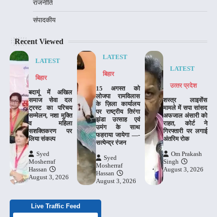
राजनीति
संपादकीय
Recent Viewed
LATEST
LATEST
LATEST
बिहार
बिहार
उत्‍तर प्रदेश
15 अगस्त को
बदायूं में अखिल
लोजपा रामविलास
समाज सेवा दल
शस्त्र लाइसेंस
के ज़िला कार्यालय
ट्रस्ट का परिचय
मामले में सपा सांसद
पर राष्ट्रीय तिरंगा
सम्मेलन, नशा मुक्ति
अफजाल अंसारी को
झंडा उत्साह एवं
व महिला
राहत, कोर्ट ने
उमंग के साथ
सशक्तिकरण पर
गिरफ्तारी पर लगाई
फहराया जायेगा —-
लिया संकल्प
अंतरिम रोक
सत्येन्द्र रंजन
Syed
Om Prakash
Syed
Mosherraf
Singh
Mosherraf
Hassan
August 3, 2026
Hassan
August 3, 2026
August 3, 2026
Live Traffic Feed