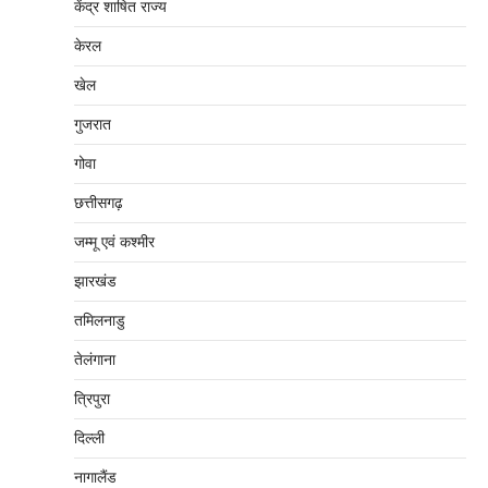
केंद्र शाषित राज्य
केरल
खेल
गुजरात
गोवा
छत्तीसगढ़
जम्‍मू एवं कश्‍मीर
झारखंड
तमिलनाडु
तेलंगाना
त्रिपुरा
दिल्‍ली
नागालैंड