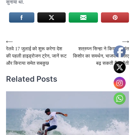
सुनाया था.
Post
⟵
⟶
रेलवे 17 जुलाई को शुरू करेगा देश
शत्रुघ्न सिन्हा ने किया प्रशांत
navigation
की पहली हाइड्रोजन ट्रेन, जानें रूट
किशोर का समर्थन, भाजपा के लिए
और किराया समेत सबकुछ
बढ़ सकती है चुनौती
Related Posts