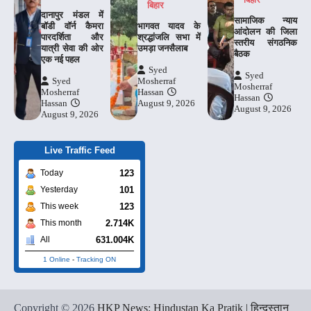
बिहार
दानापुर मंडल में
​सामाजिक न्याय
बॉडी वॉर्न कैमरा
भागवत यादव के
आंदोलन की जिला
पारदर्शिता और
श्रद्धांजलि सभा में
स्तरीय संगठनिक
यात्री सेवा की ओर
उमड़ा जनसैलाब
बैठक
एक नई पहल
Syed
Syed
Syed
Mosherraf
Mosherraf
Mosherraf
Hassan
Hassan
Hassan
August 9, 2026
August 9, 2026
August 9, 2026
Live Traffic Feed
123
Today
101
Yesterday
123
This week
2.714K
This month
631.004K
All
1 Online
-
Tracking ON
Copyright © 2026
HKP News: Hindustan Ka Pratik | हिन्दुस्तान