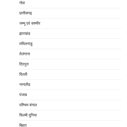
गोवा
छत्तीसगढ़
जम्‍मू एवं कश्‍मीर
झारखंड
तमिलनाडु
तेलंगाना
त्रिपुरा
दिल्‍ली
नागालैंड
पंजाब
पश्चिम बंगाल
फिल्मी दुनिया
बिहार