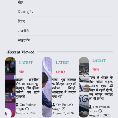
खेल
फिल्मी दुनिया
बिहार
राजनीति
संपादकीय
Recent Viewed
LATEST
LATEST
LATEST
बिहार
खेल
झारखंड
पटना से भोपाल के
साउथ अफ्रीका
रांची: भूख हड़ताल
लिए सीधी उड़ान,
दौरे का बदला पूरा
पर बैठे एक छात्र की
एलायंस एयर की
शेड्यूल, टीम इंडिया
तबीयत बिगड़ी,
बिहार में पहली एंट्री,
खेलेगी अब इतने
अस्पताल में कराया
अब जयपुर फ्लाइट
मुकाबले
गया भर्ती
की भी तैयारी
Om Prakash
Om Prakash
Om Prakash
Singh
Singh
Singh
August 7, 2026
August 7, 2026
August 7, 2026