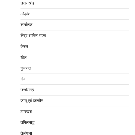
उत्तराखंड
ओड़ीशा
कर्नाटक
केंद्र शाषित राज्य
केरल
खेल
गुजरात
गोवा
छत्तीसगढ़
जम्‍मू एवं कश्‍मीर
झारखंड
तमिलनाडु
तेलंगाना