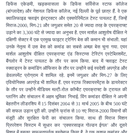
डिफेंस एकेडमी, खड़कवासला के डिफेंस सर्विसेज स्टाफ कॉलेज
(बांग्लादेश) और नेशनल डिफेंस कॉलेज, नई दिल्ली के पूर्व छात्र हैं. वे एक
क्वालिफाइड फ्लाइंग इंस्ट्रक्टर और एक्सपेरिमेंटल टेस्ट पायलट हैं, जिन्हें
मिराज-2000, मिग-21 और जगुआर समेत 20 से ज्यादा तरह के एयरक्राफ्ट
उड़ाने का 3,300 घंटे से ज्यादा का अनुभव है. एयर मार्शल आशुतोष दीक्षित ने
दक्षिणी सेक्टर में एक प्रमुख फाइटर ट्रेनिंग बेस की कमान भी संभाली. यहां
उनके नेतृत्व में उस बेस को कमांड का सबसे अच्छा बेस चुना गया. एयर
मार्शल आशुतोष दीक्षित एयरक्राफ्ट एंड सिस्टम्स टेस्टिंग एस्टेब्लिशमेंट,
बैंगलोर में टेस्ट पायलट के तौर पर काम किया. बाद में फ्लाइट टेस्ट
स्क्वाड्रन के कमांडिंग ऑफिसर के तौर पर उन्होंने कई स्वदेशी अपग्रेड और
डेवलपमेंट प्रोग्राम में शामिल रहे. इनमें जगुआर और मिग-27 के लिए
एवियोनिक्स अपग्रेड भी शामिल हैं. एयर स्टाफ रिक्वायरमेंट्स के डायरेक्टर
के तौर पर उन्होंने मीडियम मल्टी-रोल कॉम्बैट एयरक्राफ्ट के ट्रायल की
प्लानिंग और संचालन में अहम भूमिका निभाई. विंग कमांडर दीक्षित ने अपनी
बेहतरीन लीडरशिप में 15 दिसंबर 2004 से 31 मार्च 2005 के बीच 500 घंटे
की सफल उड़ान पूरी की. उन्होंने फ्रांस से 10 नए मिराज-2000 विमानों की
मंजूरी और सुरक्षित फेरी का संचालन किया. साथ ही मिराज मिशन
प्रिपरेशन सिस्टम में सुधार कर ‘एक्सरसाइज गोल्डन ईगल’ और दूसरे
मिशन में इसका सफलतापूर्वक इस्तेमाल किया है. वे एक कुशल कमांडर और