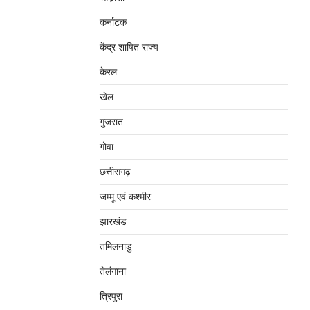
कर्नाटक
केंद्र शाषित राज्य
केरल
खेल
गुजरात
गोवा
छत्तीसगढ़
जम्‍मू एवं कश्‍मीर
झारखंड
तमिलनाडु
तेलंगाना
त्रिपुरा