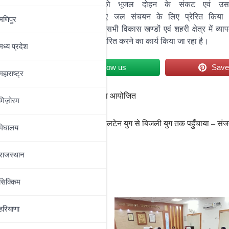
सिं
ह ने विद्यालय के बच्चों को भू
जल दोहन के संकट एवं उस
ंध में
जानकारी साझा करते हुए जल सं
चयन के लिए प्रेरित कि
मणिपुर
जल प्रचार प्रसार रथ द्वारा जि
ले के सभी विकास खण्डों एवं शहरी क्षेत्र में व्या
 सभी जनमानस को ज
ल संचय के लिए प्रेरित करने का
कार्य किया जा रहा है।
मध्‍य प्रदेश
et
Follow us
Sav
महाराष्‍ट्र
on
,
भूजल संरक्षण पर निबंध प्रतियोगिता आयोजित
मिज़ोरम
यात्री
नीतीश कुमार ने बिहार को लालटेन युग से बिजली युग तक पहुँचाया – सं
मेघालय
राजस्थान
सिक्किम
हरियाणा