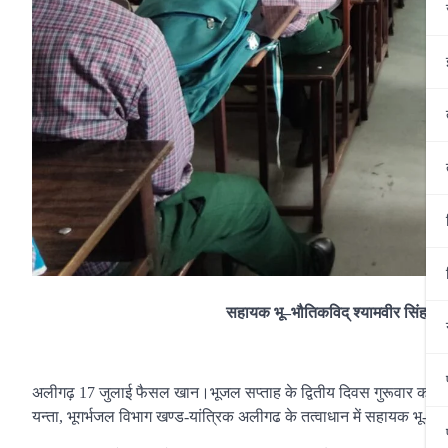
सहायक
भू
–
भौतिकविद्
श्यामवीर
सिं
ह
ने
अलीगढ़ 17 जुलाई फैसल खान।भूजल सप्ताह के द्वितीय दि
वस गुरूवार को शहर
यन्ता, भूगर्भजल विभाग खण्ड-यां
त्रिक अलीगढ के तत्वाधान में सहा
यक भू-भौत