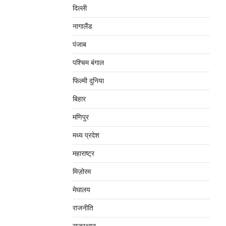
दिल्‍ली
नागालैंड
पंजाब
पश्चिम बंगाल
फिल्मी दुनिया
बिहार
मणिपुर
मध्‍य प्रदेश
महाराष्‍ट्र
मिज़ोरम
मेघालय
राजनीति