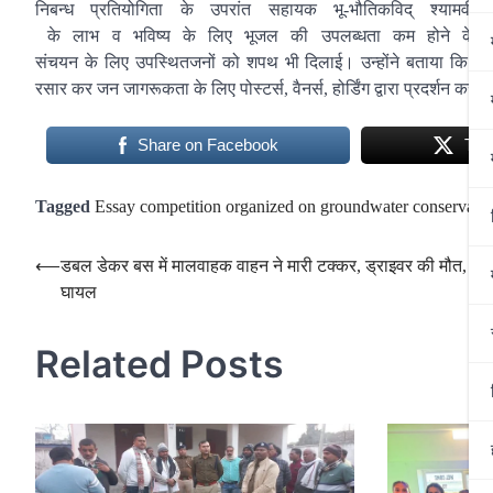
निबन्ध प्रतियोगिता के उपरांत स
हायक भू-भौतिकविद् श्यामवीर 
के लाभ व भविष्य के लिए भूजल की उपलब्धता कम होने के संब
संचयन के लिए उपस्थितजनों को शप
थ भी दिलाई। उन्होंने बताया कि
भू
रसार कर जन जागरूकता के लिए पो
स्टर्स, वैनर्स, होर्डिंग द्वा
रा प्रदर्शन कर
Share on Facebook
Twe
Tagged
Essay competition organized on groundwater conservati
Post
⟵
डबल डेकर बस में मालवाहक वाहन ने मारी टक्कर, ड्राइवर की मौत, 56 
घायल
navigation
Related Posts