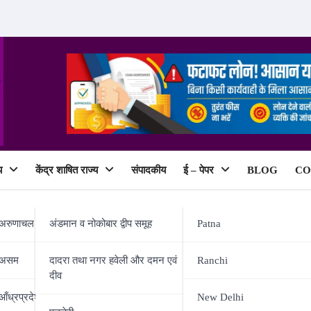
य
केंद्र शाषित राज्य
संपादकीय
ई – पेपर
BLOG
CO
ePaper
अरुणाचल प्रदेश
अंडमान व नोकोबार द्वीप समूह
Patna
असम
दादरा तथा नगर हवेली और दमन एवं
Ranchi
दीव
षण पर निबंध प्रतियोगिता आयोजित
आँध्रप्रदेश
New Delhi