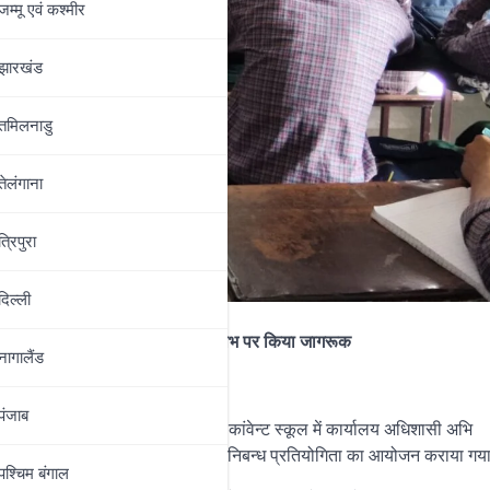
जम्‍मू एवं कश्‍मीर
झारखंड
तमिलनाडु
तेलंगाना
त्रिपुरा
दिल्‍ली
भूजल
दोहन
के
संकट
एवं
सं
चयन
के
लाभ
पर
किया
जागरूक
नागालैंड
पंजाब
ी क्षेत्र के
बाईपास रोड स्थित केतन कांवेन्ट
स्कूल में कार्यालय अधिशासी अभि
िकविद् श्यामवीर सिंह
की उपस्थिति में निबन्ध प्रतियो
गिता का आयोजन कराया गय
पश्चिम बंगाल