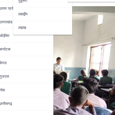
पुडुचेरी
उत्‍तर प्रदेश
लक्षद्वीप
उत्तराखंड
लद्दाख
ओड़ीशा
कर्नाटक
केरल
गुजरात
गोवा
छत्तीसगढ़