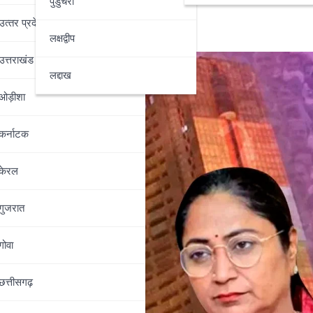
पुडुचेरी
उत्‍तर प्रदेश
लक्षद्वीप
उत्तराखंड
लद्दाख
ओड़ीशा
कर्नाटक
केरल
गुजरात
गोवा
छत्तीसगढ़