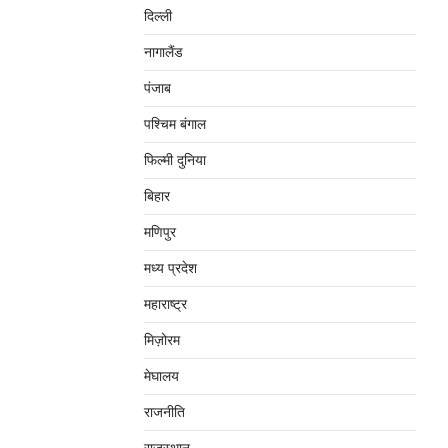
दिल्‍ली
नागालैंड
पंजाब
पश्चिम बंगाल
फिल्मी दुनिया
बिहार
मणिपुर
मध्‍य प्रदेश
महाराष्‍ट्र
मिज़ोरम
मेघालय
राजनीति