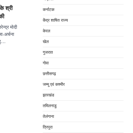
के श्री
कर्नाटक
 की
केंद्र शाषित राज्य
ेन्द्र मोदी
केरल
जा-अर्चना
डु…
खेल
गुजरात
गोवा
छत्तीसगढ़
जम्‍मू एवं कश्‍मीर
झारखंड
तमिलनाडु
तेलंगाना
त्रिपुरा