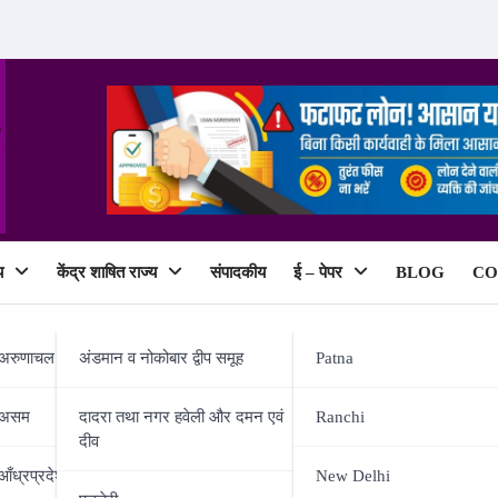
य
केंद्र शाषित राज्य
संपादकीय
ई – पेपर
BLOG
CO
ePaper
अरुणाचल प्रदेश
अंडमान व नोकोबार द्वीप समूह
Patna
असम
दादरा तथा नगर हवेली और दमन एवं
Ranchi
दीव
ी को 2 सीटों का घाटा, 7 पर मिली जीत
आँध्रप्रदेश
New Delhi