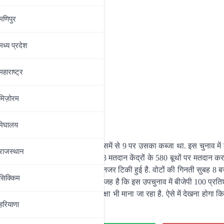
मणिपुर
े
मध्‍य प्रदेश
े जीत दर्ज की
महाराष्‍ट्र
से जीत दर्ज की
मिज़ोरम
सिल की
ज की
मेघालय
ि जिन 12 वार्ड में हो चुनाव हो रहे हैं, उसमें से 9 पर उसका कब्जा था. इस चुनाव में
राजस्थान
ल्ली राज्य चुनाव आयोग के अनुसार, 143 मतदान केंद्रों के 580 बूथों पर मतदान क
ी वजह है कि नतीजों पर हर किसी की नजर टिकी हुई है. वोटों की गिनती सुबह 8 बजे
सिक्किम
े 115 सीटों पर जीत दर्ज की थी. यही वजह है कि इस उपचुनाव में बीजेपी 100 प्रत
 चुनाव सीएम रेखा गुप्ता की पहली परीक्षा भी माना जा रहा है. ऐसे में देखना होगा कि
हरियाणा