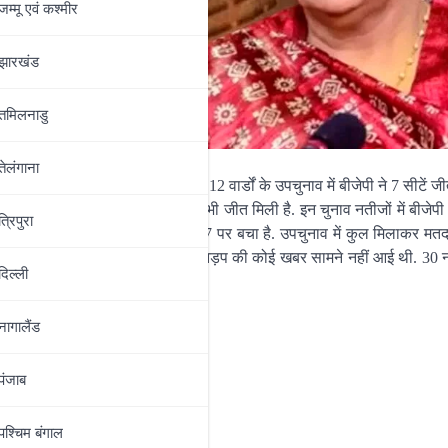
जम्‍मू एवं कश्‍मीर
झारखंड
तमिलनाडु
तेलंगाना
िए उपचुनाव कराया गया था. MCD के 12 वार्डों के उपचुनाव में बीजेपी ने 7 सीटें जी
आई है. वहीं एक निर्दलीय उम्मीदवार को भी जीत मिली है. इन चुनाव नतीजों में बीजे
त्रिपुरा
ीजेपी का पहले कब्जा था, जो कि अब केवल 7 पर बचा है. उपचुनाव में कुल मिलाकर म
 इलाके से किसी तरह के हंगामे या फिर झड़प की कोई खबर सामने नहीं आई थी. 30 न
दिल्‍ली
नागालैंड
पंजाब
पश्चिम बंगाल