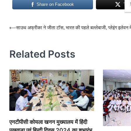
Share on Facebook
Twe
Post
⟵
साउथ अफ्रीका ने जीता टॉस, भारत की पहले बल्लेबाजी, प्लेइंग इलेवन म
navigation
Related Posts
एनटीपीसी कोयला खनन मुख्यालय में हिंदी
पखवाड़ा एवं हिन्दी दिवस 2024 का शुभारंभ