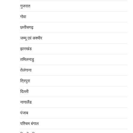
गुजरात
गोवा
छत्तीसगढ़
जम्‍मू एवं कश्‍मीर
झारखंड
तमिलनाडु
तेलंगाना
त्रिपुरा
दिल्‍ली
नागालैंड
पंजाब
पश्चिम बंगाल