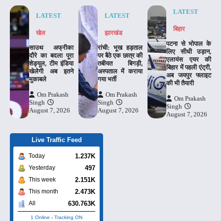
LATEST
LATEST
LATEST
बिहार
खेल
झारखंड
पटना से भोपाल के
साउथ अफ्रीका
रांची: भूख हड़ताल
लिए सीधी उड़ान,
दौरे का बदला पूरा
पर बैठे एक छात्र की
एलायंस एयर की
शेड्यूल, टीम इंडिया
तबीयत बिगड़ी,
बिहार में पहली एंट्री,
खेलेगी अब इतने
अस्पताल में कराया
अब जयपुर फ्लाइट
मुकाबले
गया भर्ती
की भी तैयारी
Om Prakash
Om Prakash
Om Prakash
Singh
Singh
Singh
August 7, 2026
August 7, 2026
August 7, 2026
Live Traffic Feed
1.237K
Today
497
Yesterday
2.151K
This week
2.473K
This month
630.763K
All
1 Online
-
Tracking ON