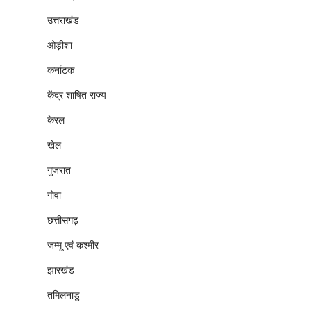
उत्तराखंड
ओड़ीशा
कर्नाटक
केंद्र शाषित राज्य
केरल
खेल
गुजरात
गोवा
छत्तीसगढ़
जम्‍मू एवं कश्‍मीर
झारखंड
तमिलनाडु