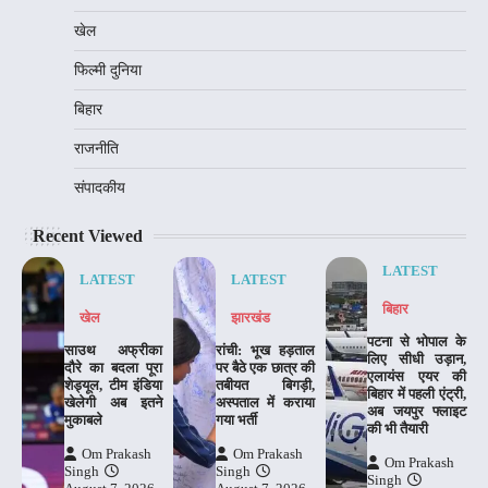
खेल
फिल्मी दुनिया
बिहार
राजनीति
संपादकीय
Recent Viewed
LATEST
LATEST
LATEST
बिहार
खेल
झारखंड
पटना से भोपाल के
साउथ अफ्रीका
रांची: भूख हड़ताल
लिए सीधी उड़ान,
दौरे का बदला पूरा
पर बैठे एक छात्र की
एलायंस एयर की
शेड्यूल, टीम इंडिया
तबीयत बिगड़ी,
बिहार में पहली एंट्री,
खेलेगी अब इतने
अस्पताल में कराया
अब जयपुर फ्लाइट
मुकाबले
गया भर्ती
की भी तैयारी
Om Prakash
Om Prakash
Om Prakash
Singh
Singh
Singh