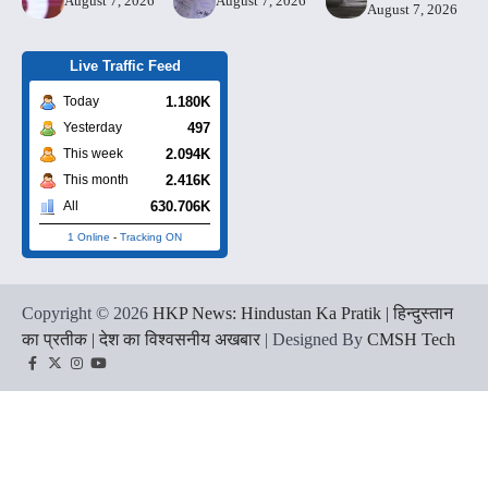
August 7, 2026
August 7, 2026
August 7, 2026
Live Traffic Feed
1.180K
Today
497
Yesterday
2.094K
This week
2.416K
This month
630.706K
All
1 Online
-
Tracking ON
Copyright © 2026
HKP News: Hindustan Ka Pratik | हिन्दुस्तान
का प्रतीक | देश का विश्वसनीय अखबार
| Designed By
CMSH Tech
Facebook
Twitter
Instagram
YouTube