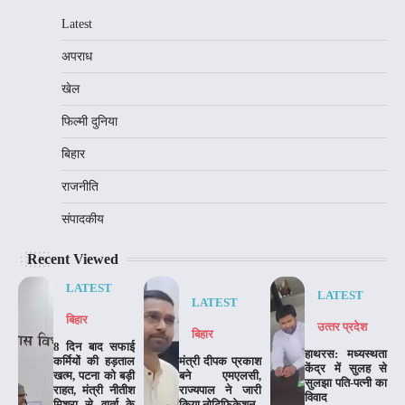
Latest
अपराध
खेल
फिल्मी दुनिया
बिहार
राजनीति
संपादकीय
Recent Viewed
LATEST
LATEST
LATEST
बिहार
उत्‍तर प्रदेश
बिहार
8 दिन बाद सफाई
हाथरस: मध्यस्थता
कर्मियों की हड़ताल
मंत्री दीपक प्रकाश
केंद्र में सुलह से
खत्म, पटना को बड़ी
बने एमएलसी,
सुलझा पति-पत्नी का
राहत, मंत्री नीतीश
राज्यपाल ने जारी
विवाद
मिश्रा से वार्ता के
किया नोटिफिकेशन