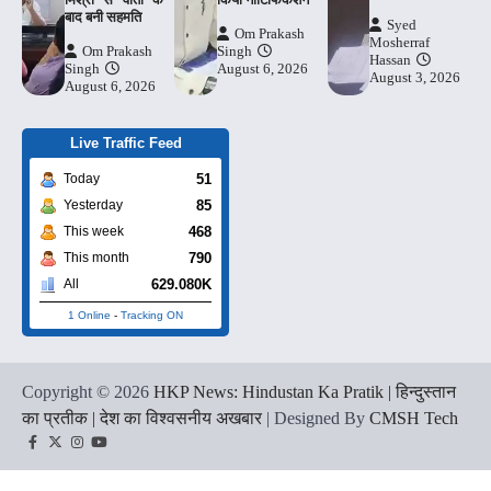
बाद बनी सहमति
Syed
Om Prakash
Mosherraf
Om Prakash
Singh
Hassan
Singh
August 6, 2026
August 3, 2026
August 6, 2026
Live Traffic Feed
51
Today
85
Yesterday
468
This week
790
This month
629.080K
All
1 Online
-
Tracking ON
Copyright © 2026
HKP News: Hindustan Ka Pratik | हिन्दुस्तान
का प्रतीक | देश का विश्वसनीय अखबार
| Designed By
CMSH Tech
Facebook
Twitter
Instagram
YouTube