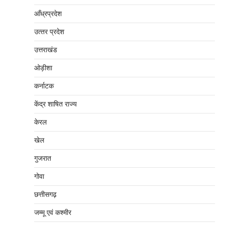
आँध्रप्रदेश
उत्‍तर प्रदेश
उत्तराखंड
ओड़ीशा
कर्नाटक
केंद्र शाषित राज्य
केरल
खेल
गुजरात
गोवा
छत्तीसगढ़
जम्‍मू एवं कश्‍मीर