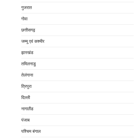
गुजरात
गोवा
छत्तीसगढ़
जम्‍मू एवं कश्‍मीर
झारखंड
तमिलनाडु
तेलंगाना
त्रिपुरा
दिल्‍ली
नागालैंड
पंजाब
पश्चिम बंगाल