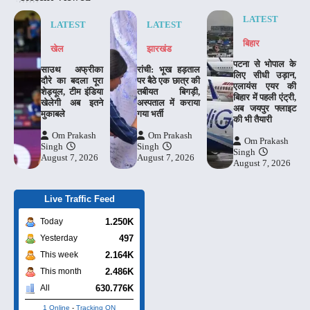
LATEST
LATEST
LATEST
बिहार
खेल
झारखंड
पटना से भोपाल के
साउथ अफ्रीका
रांची: भूख हड़ताल
लिए सीधी उड़ान,
दौरे का बदला पूरा
पर बैठे एक छात्र की
एलायंस एयर की
शेड्यूल, टीम इंडिया
तबीयत बिगड़ी,
बिहार में पहली एंट्री,
खेलेगी अब इतने
अस्पताल में कराया
अब जयपुर फ्लाइट
मुकाबले
गया भर्ती
की भी तैयारी
Om Prakash
Om Prakash
Om Prakash
Singh
Singh
Singh
August 7, 2026
August 7, 2026
August 7, 2026
Live Traffic Feed
1.250K
Today
497
Yesterday
2.164K
This week
2.486K
This month
630.776K
All
1 Online
-
Tracking ON