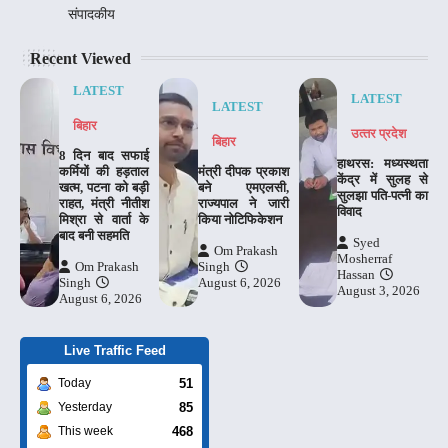
संपादकीय
Recent Viewed
LATEST
LATEST
LATEST
बिहार
उत्‍तर प्रदेश
बिहार
8 दिन बाद सफाई
हाथरस: मध्यस्थता
कर्मियों की हड़ताल
मंत्री दीपक प्रकाश
केंद्र में सुलह से
खत्म, पटना को बड़ी
बने एमएलसी,
सुलझा पति-पत्नी का
राहत, मंत्री नीतीश
राज्यपाल ने जारी
विवाद
मिश्रा से वार्ता के
किया नोटिफिकेशन
बाद बनी सहमति
Syed
Om Prakash
Mosherraf
Om Prakash
Singh
Hassan
Singh
August 6, 2026
August 3, 2026
August 6, 2026
Live Traffic Feed
51
Today
85
Yesterday
468
This week