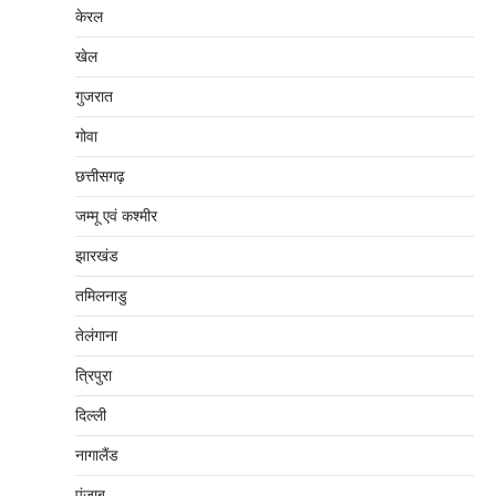
केरल
खेल
गुजरात
गोवा
छत्तीसगढ़
जम्‍मू एवं कश्‍मीर
झारखंड
तमिलनाडु
तेलंगाना
त्रिपुरा
दिल्‍ली
नागालैंड
पंजाब