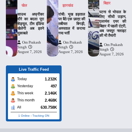
बिहार
खेल
झारखंड
पटना से भोपाल के
साउथ अफ्रीका
रांची: भूख हड़ताल
लिए सीधी उड़ान,
दौरे का बदला पूरा
पर बैठे एक छात्र की
एलायंस एयर की
शेड्यूल, टीम इंडिया
तबीयत बिगड़ी,
बिहार में पहली एंट्री,
खेलेगी अब इतने
अस्पताल में कराया
अब जयपुर फ्लाइट
मुकाबले
गया भर्ती
की भी तैयारी
Om Prakash
Om Prakash
Om Prakash
Singh
Singh
Singh
August 7, 2026
August 7, 2026
August 7, 2026
Live Traffic Feed
1.232K
Today
497
Yesterday
2.146K
This week
2.468K
This month
630.758K
All
1 Online
-
Tracking ON