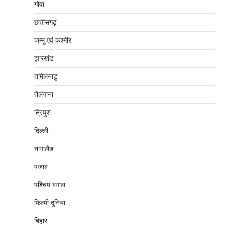
गोवा
छत्तीसगढ़
जम्‍मू एवं कश्‍मीर
झारखंड
तमिलनाडु
तेलंगाना
त्रिपुरा
दिल्‍ली
नागालैंड
पंजाब
पश्चिम बंगाल
फिल्मी दुनिया
बिहार