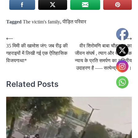
Tagged
The victim's family
,
पीड़ित परिवार
Post
⟵
⟶
35 मिमी की खामोश जंग: जब रीढ़ की
वीर शिरोमणि बाबा चौहरमल का
navigation
गहराइयों में लिखी गई एक ऐतिहासिक
जीवन संघर्ष , त्याग और सामाजिक
विजयगाथा*
न्याय के प्रति समर्पण का अद्वितीय
उदाहरण है —– सत्येन्द्र रंजन ।
Related Posts