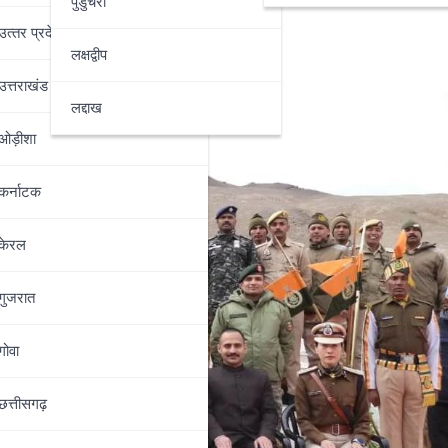
पुडुचेरी
उत्‍तर प्रदेश
लक्षद्वीप
उत्तराखंड
लद्दाख
ओड़ीशा
कर्नाटक
केरल
गुजरात
गोवा
छत्तीसगढ़