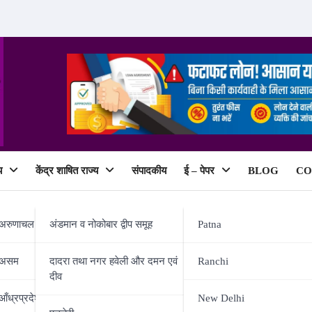
य
केंद्र शाषित राज्य
संपादकीय
ई – पेपर
BLOG
CO
ePaper
अरुणाचल प्रदेश
अंडमान व नोकोबार द्वीप समूह
Patna
असम
दादरा तथा नगर हवेली और दमन एवं
Ranchi
दीव
िदेशक/आर.पी.एफ. ने हॉट स्प्रिंग्स, लद्द
आँध्रप्रदेश
New Delhi