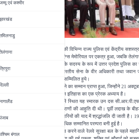
जम्‍मू एवं कश्‍मीर
झारखंड
तमिलनाडु
व के नेतृत्व में 03 सितम्बर, 2024 की विभिन्न राज्य पुलिस एवं केंद्रीय सशस्त्
तेलंगाना
य प्रतिनिधिमंडल लद्दाख में हॉट स्प्रिंग्स मेमोरियल पर एकत्र हुआ, जबकि तेलंग
कांस्टेबल ने पुलिस प्रतिनिधिमंडल के सदस्य के रूप में उत्तर प्रदेश पुलिस का 
त्रिपुरा
में, आई.टी.बी.पी., आई.टी.बी.एफ. एवं भारतीय सेना के वीर अधिकारी तथा जवान
ों को सलामी देने के लिये पुलिस दल में सम्मिलित हुये।
दिल्‍ली
दल के सदस्य श्री सोनम दोरजे से मिलने का सम्मान प्राप्त हुआ, जिन्होंने 21 अक्ट
लिया गया था। उनका लचीलापन एवं साहस इतिहास का एक प्रेरक अध्याय है।
ी.) के पास बीहड़ एवं दुर्गम इलाके में स्थित यह स्मारक उन दस सी.आर.पी.एफ. 
नागालैंड
को राष्ट्र की रक्षा करते हुये अपने प्राणों की आहुति दी थी। पूर्वी लद्दाख के ब
ै, जहाँ प्रति वर्ष इन बहादुर अधिकारियों की याद में श्रद्धांजलि दी जाती है। 19
पंजाब
त्त पुलिस अधिकारियों के लिये एक अत्यधिक सम्मानित परम्परा बनी हुई है।
्री मनोज यादव प्रतिनिधिमंडल का नेतृत्व करने वाले रेलवे सुरक्षा बल के पहले मह
पश्चिम बंगाल
त में विभिन्न पुलिस बलों के बीच साझा की गई एकता, शक्ति एवं सौहार्द को मजब