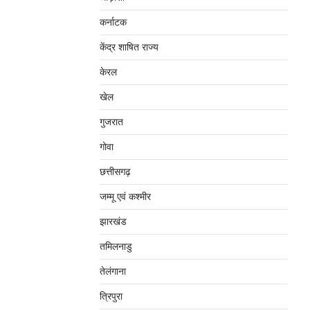
कर्नाटक
केंद्र शाषित राज्य
केरल
खेल
गुजरात
गोवा
छत्तीसगढ़
जम्‍मू एवं कश्‍मीर
झारखंड
तमिलनाडु
तेलंगाना
त्रिपुरा