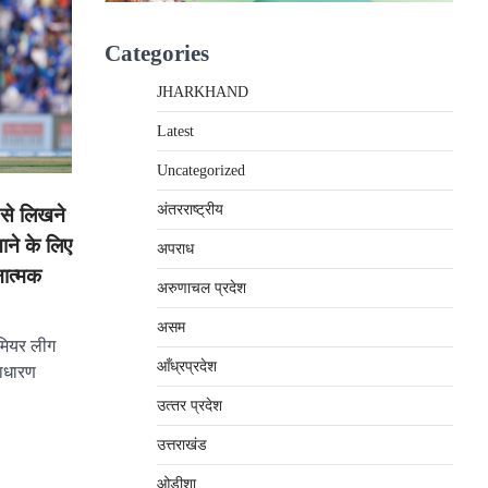
Categories
JHARKHAND
Latest
Uncategorized
अंतरराष्‍ट्रीय
 से लिखने
ाने के लिए
अपराध
चनात्मक
अरुणाचल प्रदेश
असम
ीमियर लीग
आँध्रप्रदेश
साधारण
उत्‍तर प्रदेश
उत्तराखंड
ओड़ीशा