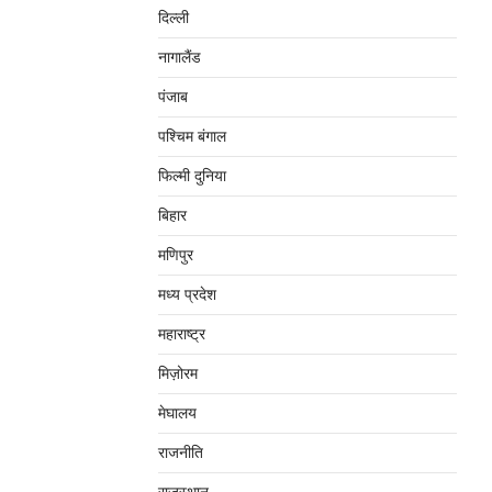
दिल्‍ली
नागालैंड
पंजाब
पश्चिम बंगाल
फिल्मी दुनिया
बिहार
मणिपुर
मध्‍य प्रदेश
महाराष्‍ट्र
मिज़ोरम
मेघालय
राजनीति