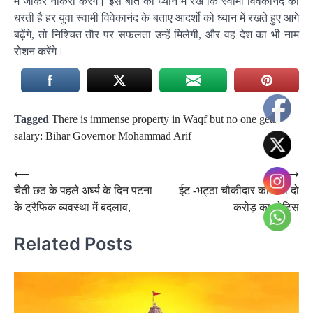
में जाकर नौकरी करेंगे। इस बात को ध्यान में रखें कि स्वामी विवेकानंद की
धरती है हर युवा स्वामी विवेकानंद के बताए आदर्शो को ध्यान में रखते हुए आगे
बढ़ेंगे, तो निश्चित तौर पर सफलता उन्हें मिलेगी, और वह देश का भी नाम
रोशन करेंगे।
Tagged
There is immense property in Waqf but no one gets
salary: Bihar Governor Mohammad Arif
Post
⟵
⟶
चैती छठ के पहले अर्घ्य के दिन पटना
ईट -भट्ठा चौकीदार को सवा दो
navigation
के ट्रैफिक व्यवस्था में बदलाव,
करोड़ का नोटिस
Related Posts