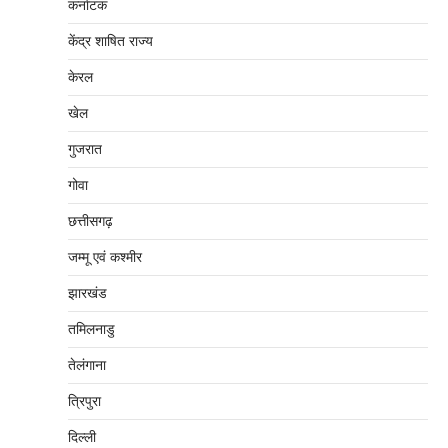
कर्नाटक
केंद्र शाषित राज्य
केरल
खेल
गुजरात
गोवा
छत्तीसगढ़
जम्‍मू एवं कश्‍मीर
झारखंड
तमिलनाडु
तेलंगाना
त्रिपुरा
दिल्‍ली