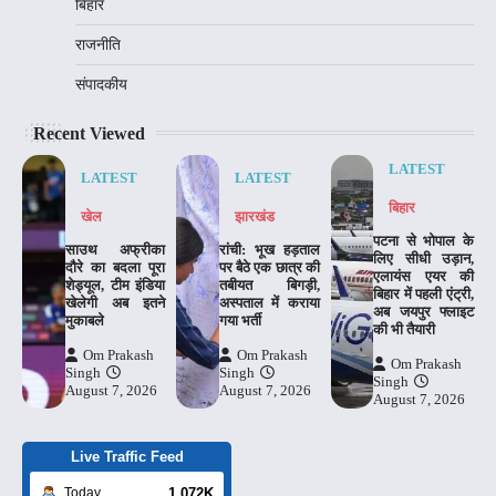
बिहार
राजनीति
संपादकीय
Recent Viewed
LATEST
LATEST
LATEST
बिहार
खेल
झारखंड
पटना से भोपाल के
साउथ अफ्रीका
रांची: भूख हड़ताल
लिए सीधी उड़ान,
दौरे का बदला पूरा
पर बैठे एक छात्र की
एलायंस एयर की
शेड्यूल, टीम इंडिया
तबीयत बिगड़ी,
बिहार में पहली एंट्री,
खेलेगी अब इतने
अस्पताल में कराया
अब जयपुर फ्लाइट
मुकाबले
गया भर्ती
की भी तैयारी
Om Prakash
Om Prakash
Om Prakash
Singh
Singh
Singh
August 7, 2026
August 7, 2026
August 7, 2026
Live Traffic Feed
1.072K
Today