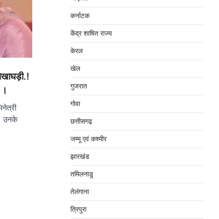
कर्नाटक
केंद्र शाषित राज्य
केरल
खेल
ोखाघड़ी.!
गुजरात
स ।
गोवा
नेत्री
ं। उनके
छत्तीसगढ़
जम्‍मू एवं कश्‍मीर
झारखंड
तमिलनाडु
तेलंगाना
त्रिपुरा