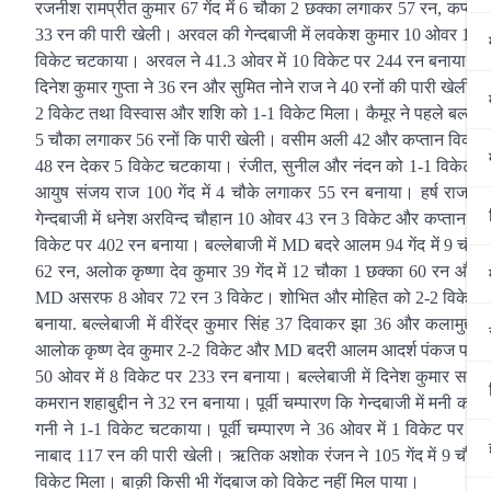
रजनीश रामप्रीत कुमार 67 गेंद में 6 चौका 2 छक्का लगाकर 57 रन, कप्ता
33 रन की पारी खेली। अरवल की गेन्दबाजी में लवकेश कुमार 10 ओवर 10
विकेट चटकाया। अरवल ने 41.3 ओवर में 10 विकेट पर 244 रन बनाया। बल्ल
दिनेश कुमार गुप्ता ने 36 रन और सुमित नोने राज ने 40 रनों की पारी खेल
2 विकेट तथा विस्वास और शशि को 1-1 विकेट मिला। कैमूर ने पहले बल्लेबाजी 
5 चौका लगाकर 56 रनों कि पारी खेली। वसीम अली 42 और कप्तान विकास कु
48 रन देकर 5 विकेट चटकाया। रंजीत, सुनील और नंदन को 1-1 विकेट मिल
आयुष संजय राज 100 गेंद में 4 चौके लगाकर 55 रन बनाया। हर्ष राज पुरु 
गेन्दबाजी में धनेश अरविन्द चौहान 10 ओवर 43 रन 3 विकेट और कप्तान विक
विकेट पर 402 रन बनाया। बल्लेबाजी में MD बदरे आलम 94 गेंद में 9 चौका
62 रन, अलोक कृष्णा देव कुमार 39 गेंद में 12 चौका 1 छक्का 60 रन और आ
MD असरफ 8 ओवर 72 रन 3 विकेट। शोभित और मोहित को 2-2 विकेट एवं व
बनाया. बल्लेबाजी में वीरेंद्र कुमार सिंह 37 दिवाकर झा 36 और कलामुद्दी
आलोक कृष्ण देव कुमार 2-2 विकेट और MD बदरी आलम आदर्श पंकज पाराशर औ
50 ओवर में 8 विकेट पर 233 रन बनाया। बल्लेबाजी में दिनेश कुमार साह
कमरान शहाबुद्दीन ने 32 रन बनाया। पूर्वी चम्पारण कि गेन्दबाजी में म
गनी ने 1-1 विकेट चटकाया। पूर्वी चम्पारण ने 36 ओवर में 1 विकेट पर 23
नाबाद 117 रन की पारी खेली। ऋतिक अशोक रंजन ने 105 गेंद में 9 चौका 3 
विकेट मिला। बाक़ी किसी भी गेंदबाज को विकेट नहीं मिल पाया।