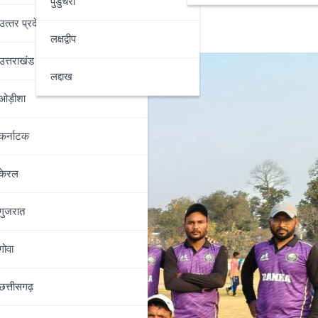
ा शतक
पुडुचेरी
उत्‍तर प्रदेश
लक्षद्वीप
उत्तराखंड
लद्दाख
ओड़ीशा
कर्नाटक
केरल
गुजरात
गोवा
छत्तीसगढ़