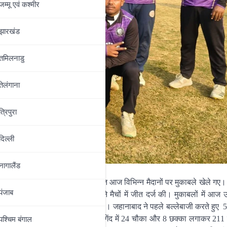
जम्‍मू एवं कश्‍मीर
झारखंड
तमिलनाडु
तेलंगाना
त्रिपुरा
दिल्‍ली
नागालैंड
(लिस्ट A) सीजन 2025-26 के अंतर्गत आज विभिन्न मैदानों पर मुकाबले खेले गए। द
पंजाब
र और लखीसराय की टीमों ने अपने-अपने मैचों में जीत दर्ज की। मुकाबलों में आज उम
अपने प्रदर्शन से सबको प्रभावित किया। जहानाबाद ने पहले बल्लेबाजी करते हुए 5
 हुए दोहरा शतक लगाया। श्रेय ने 141 गेंद में 24 चौका और 8 छक्का लगाकर 21
पश्चिम बंगाल