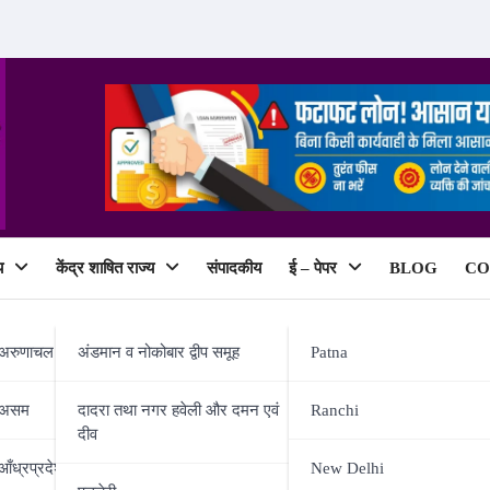
य
केंद्र शाषित राज्य
संपादकीय
ई – पेपर
BLOG
CO
ePaper
अरुणाचल प्रदेश
अंडमान व नोकोबार द्वीप समूह
Patna
असम
दादरा तथा नगर हवेली और दमन एवं
Ranchi
दीव
जलवा बल्लेबाजों का बल्ले-बल्ले , मोई
आँध्रप्रदेश
New Delhi