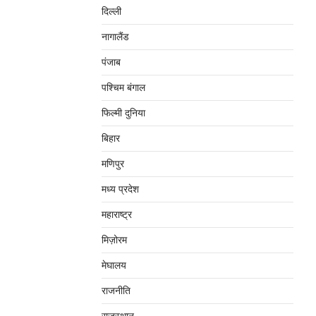
दिल्‍ली
नागालैंड
पंजाब
पश्चिम बंगाल
फिल्मी दुनिया
बिहार
मणिपुर
मध्‍य प्रदेश
महाराष्‍ट्र
मिज़ोरम
मेघालय
राजनीति