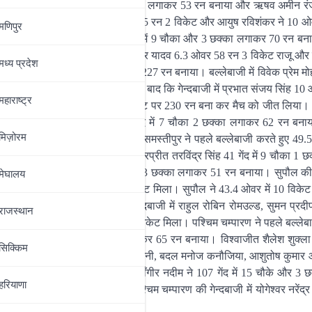
न संतोष नाथून कुमार 31 गेंद में 9 चौका लगाकर 53 रन बनाया और ऋषव अमीन रं
3 रन 2 विकेट, आयुष नोने 10 ओवर 105 रन 2 विकेट और आयुष रविशंकर ने 10 
मणिपुर
ेबाजी में आयुष रविशंकर ने 55 गेंद में 9 चौका और 3 छक्का लगाकर 70 रन बन
ी। जहानाबाद की गेन्दबाजी में जितिन कुमार यादव 6.3 ओवर 58 रन 3 विकेट राजू और
मध्‍य प्रदेश
करते हुए 50 ओवर में 8 विकेट पर 227 रन बनाया। बल्लेबाजी में विवेक प्रेम मोहन
मार पटेल ने 24 बनाया। औरंगाबाद बाद कि गेन्दबाजी में प्रभात संजय सिंह 10
महाराष्‍ट्र
ा। औरंगाबाद ने 45 ओवर में 5 विकेट पर 230 रन बना कर मैच को जीत लिया। बल
ने 44 और हर्ष हरेंद्र गिरी ने 55 गेंद में 7 चौका 2 छक्का लगाकर 62 रन बना
मिज़ोरम
ास कुमार पटेल को 2 विकेट मिला। समस्तीपुर ने पहले बल्लेबाजी करते हुए 49.5
 4 छक्का लगाकर 111 रन बनाया। हरप्रीत तरविंद्र सिंह 41 गेंद में 9 चौका 1 
दर्श पंकज प्रशर 35 गेंद में 4 चौका 3 छक्का लगाकर 51 रन बनाया। सुपौल की गे
मेघालय
िनित और कमालूद्दीन को 1-1 विकेट मिला। सुपौल ने 43.4 ओवर में 10 विकेट
न ने 20 रन बनाया। समस्तीपुर की गेन्दबाजी में राहुल रोबिन रोमउल्ड, सुमन प्रद
राजस्थान
र सुधीर जनार्दन कुमारको 1-1 विकेट मिला। पश्चिम चम्पारण ने पहले बल्लेबा
 90 गेंद में 2 चौका और 2 छक्का लगाकर 65 रन बनाया। विश्वाजीत शैलेश शुक्
सिक्किम
नी कौशल कांत 2 विकेट तथा मोहम्मद फैशल गनी, बदल मनोज कनौजिया, आशुतोष कुमा
4 रन बनाया। बल्लेबाजी में युशुफ जहाँगीर नदीम ने 107 गेंद में 15 चौके और 3 
हरियाणा
छक्का लगाकर 94 रन बनाया। पश्चिम चम्पारण की गेन्दबाजी में योगेश्वर नरेंद्र