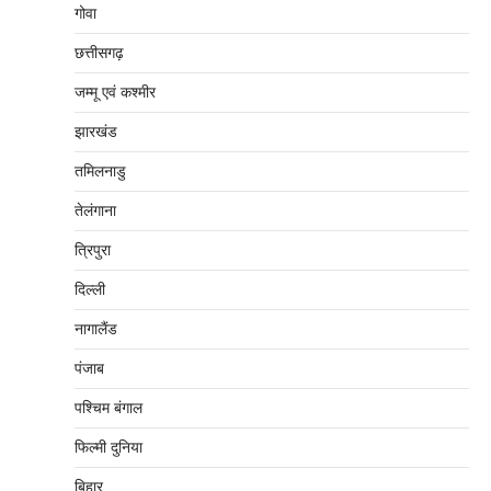
गोवा
छत्तीसगढ़
जम्‍मू एवं कश्‍मीर
झारखंड
तमिलनाडु
तेलंगाना
त्रिपुरा
दिल्‍ली
नागालैंड
पंजाब
पश्चिम बंगाल
फिल्मी दुनिया
बिहार