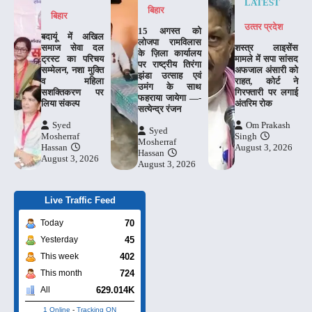
LATEST
बिहार
बिहार
उत्‍तर प्रदेश
15 अगस्त को
बदायूं में अखिल
लोजपा रामविलास
समाज सेवा दल
शस्त्र लाइसेंस
के ज़िला कार्यालय
ट्रस्ट का परिचय
मामले में सपा सांसद
पर राष्ट्रीय तिरंगा
सम्मेलन, नशा मुक्ति
अफजाल अंसारी को
झंडा उत्साह एवं
व महिला
राहत, कोर्ट ने
उमंग के साथ
सशक्तिकरण पर
गिरफ्तारी पर लगाई
फहराया जायेगा —-
लिया संकल्प
अंतरिम रोक
सत्येन्द्र रंजन
Syed
Om Prakash
Syed
Mosherraf
Singh
Mosherraf
Hassan
August 3, 2026
Hassan
August 3, 2026
August 3, 2026
Live Traffic Feed
70
Today
45
Yesterday
402
This week
724
This month
629.014K
All
1 Online
-
Tracking ON