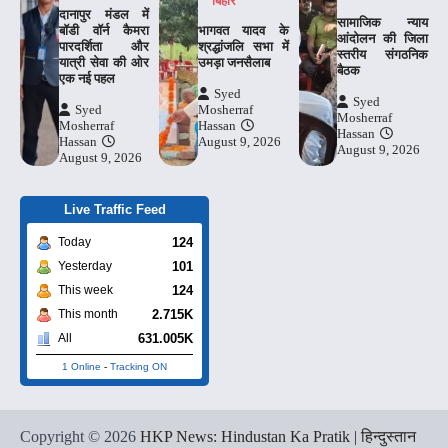
बिहार
दानापुर मंडल में
​सामाजिक न्याय
बॉडी वॉर्न कैमरा
भागवत यादव के
आंदोलन की जिला
पारदर्शिता और
श्रद्धांजलि सभा में
स्तरीय संगठनिक
यात्री सेवा की ओर
उमड़ा जनसैलाब
बैठक
एक नई पहल
Syed
Syed
Syed
Mosherraf
Mosherraf
Mosherraf
Hassan
Hassan
Hassan
August 9, 2026
August 9, 2026
August 9, 2026
Live Traffic Feed
124
Today
101
Yesterday
124
This week
2.715K
This month
631.005K
All
1 Online
-
Tracking ON
Copyright © 2026
HKP News: Hindustan Ka Pratik | हिन्दुस्तान