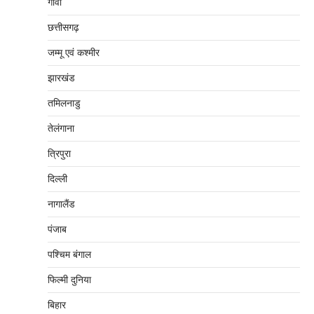
गोवा
छत्तीसगढ़
जम्‍मू एवं कश्‍मीर
झारखंड
तमिलनाडु
तेलंगाना
त्रिपुरा
दिल्‍ली
नागालैंड
पंजाब
पश्चिम बंगाल
फिल्मी दुनिया
बिहार