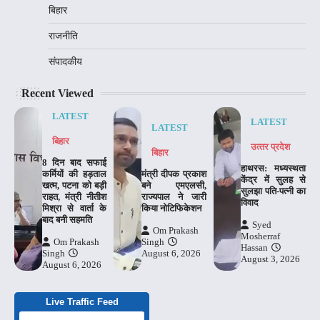
बिहार
राजनीति
संपादकीय
Recent Viewed
LATEST
LATEST
LATEST
बिहार
उत्‍तर प्रदेश
बिहार
8 दिन बाद सफाई
हाथरस: मध्यस्थता
कर्मियों की हड़ताल
मंत्री दीपक प्रकाश
केंद्र में सुलह से
खत्म, पटना को बड़ी
बने एमएलसी,
सुलझा पति-पत्नी का
राहत, मंत्री नीतीश
राज्यपाल ने जारी
विवाद
मिश्रा से वार्ता के
किया नोटिफिकेशन
बाद बनी सहमति
Syed
Om Prakash
Mosherraf
Om Prakash
Singh
Hassan
Singh
August 6, 2026
August 3, 2026
August 6, 2026
Live Traffic Feed