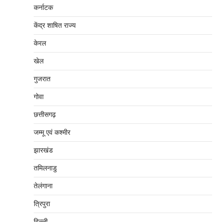
कर्नाटक
केंद्र शाषित राज्य
केरल
खेल
गुजरात
गोवा
छत्तीसगढ़
जम्‍मू एवं कश्‍मीर
झारखंड
तमिलनाडु
तेलंगाना
त्रिपुरा
दिल्‍ली