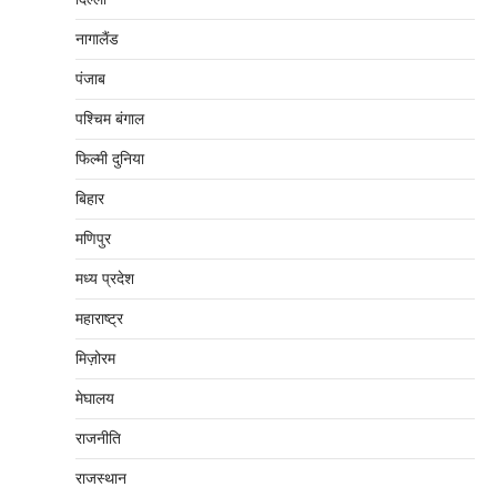
नागालैंड
पंजाब
पश्चिम बंगाल
फिल्मी दुनिया
बिहार
मणिपुर
मध्‍य प्रदेश
महाराष्‍ट्र
मिज़ोरम
मेघालय
राजनीति
राजस्थान