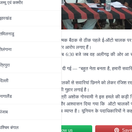
जम्‍मू एवं कश्‍मीर
झारखंड
तमिलनाडु
ानसभा क्षेत्र में प्रस्तावित संगठनात्मक बैठक से ठीक पहले ई-ऑटो चालक पर 
र मारपीट, लूटपाट और धमकी देने के गंभीर आरोप लगाए हैं।
तेलंगाना
े बताया कि 21 जून 2025 की सुबह करीब 6:30 बजे जब वह अलीगढ़ की ओर आ र
उसे गाड़ी से खींचकर बेरहमी से पीटा।
त्रिपुरा
 रखे ₹400 छीन लिए। जाते-जाते धमकी दी गई — “बहुत नेता बनता है, हमारी सवारिय
है।”
दिल्‍ली
स सेवा से जुड़े एजेंट हैं, जो ई-ऑटो चालकों से सवारियां छिनने को लेकर रंजिश रख
 है और दोषियों के विरुद्ध कड़ी कार्रवाई की गुहार लगाई है।
नागालैंड
 ऑटो चालक यूनियन के प्रदेश महामंत्री अशोक गोस्वामी ने इस हमले की कड़ी 
में ऑटो चालकों को संगठन से जोड़ा गया और आश्वासन दिया गया कि ऑटो चालकों 
घटना के बाद ऑटो चालकों में भारी रोष व्याप्त है। यूनियन के पदाधिकारियों ने क
पंजाब
एगा।
पश्चिम बंगाल
et
Follow us
Sav