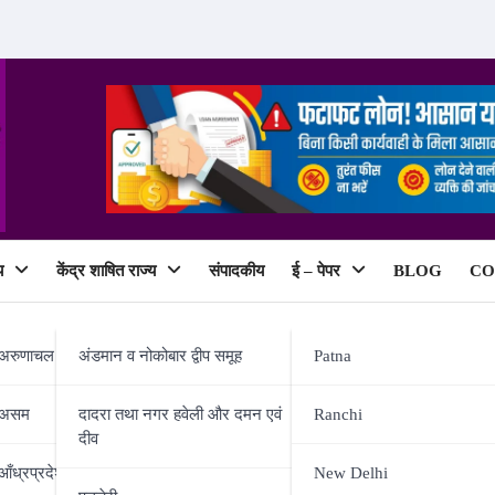
य
केंद्र शाषित राज्य
संपादकीय
ई – पेपर
BLOG
CO
ePaper
अरुणाचल प्रदेश
अंडमान व नोकोबार द्वीप समूह
Patna
असम
दादरा तथा नगर हवेली और दमन एवं
Ranchi
दीव
रपीट ऑटो चालक यूनियन में आक्रोश
आँध्रप्रदेश
New Delhi