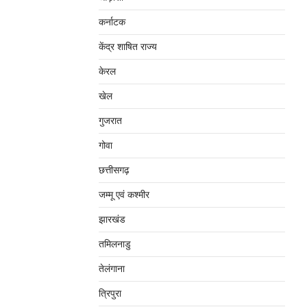
कर्नाटक
केंद्र शाषित राज्य
केरल
खेल
गुजरात
गोवा
छत्तीसगढ़
जम्‍मू एवं कश्‍मीर
झारखंड
तमिलनाडु
तेलंगाना
त्रिपुरा