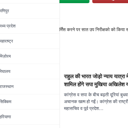
मणिपुर
की मारपीट
मध्‍य प्रदेश
बेहतर परफॉर्मेंस करने पर सात उप निरीक्षको को किया 
महाराष्‍ट्र
मिज़ोरम
मेघालय
राहुल की भारत जोड़ो न्याय यात्रा म
शामिल होंगे सपा मुखिया अखिलेश 
राजस्थान
कांग्रेस व सपा के बीच बढ़ती दूरियां बुध
अचानक खत्म हो गईं। कांग्रेस की राष्ट्र
सिक्किम
महासचिव व पूर्व प्रदेश…
हरियाणा