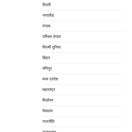
दिल्‍ली
नागालैंड
पंजाब
पश्चिम बंगाल
फिल्मी दुनिया
बिहार
मणिपुर
मध्‍य प्रदेश
महाराष्‍ट्र
मिज़ोरम
मेघालय
राजनीति