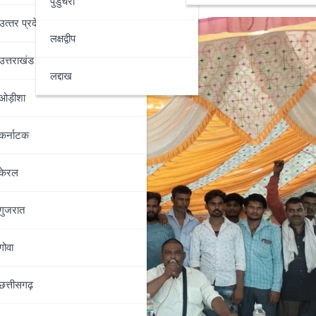
पुडुचेरी
उत्‍तर प्रदेश
लक्षद्वीप
उत्तराखंड
लद्दाख
ओड़ीशा
कर्नाटक
केरल
गुजरात
गोवा
छत्तीसगढ़