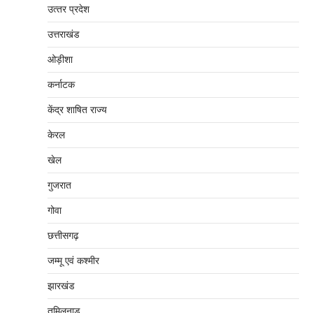
उत्‍तर प्रदेश
उत्तराखंड
ओड़ीशा
कर्नाटक
केंद्र शाषित राज्य
केरल
खेल
गुजरात
गोवा
छत्तीसगढ़
जम्‍मू एवं कश्‍मीर
झारखंड
तमिलनाडु