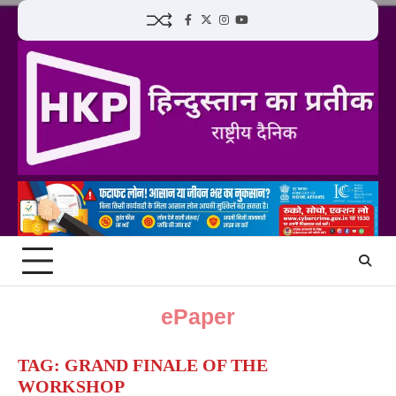
Skip
Facebook
Twitter
Instagram
YouTube
to
content
ePaper
TAG:
GRAND FINALE OF THE
WORKSHOP