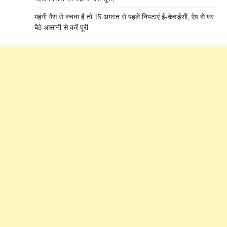
महंगी गैस से बचना है तो 15 अगस्त से पहले निपटाएं ई-केवाईसी, ऐप से घर
बैठे आसानी से करें पूरी