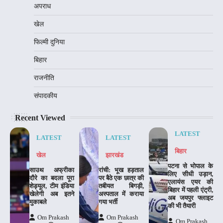
अपराध
खेल
फिल्मी दुनिया
बिहार
राजनीति
संपादकीय
Recent Viewed
LATEST
LATEST
LATEST
बिहार
खेल
झारखंड
पटना से भोपाल के
साउथ अफ्रीका
रांची: भूख हड़ताल
लिए सीधी उड़ान,
दौरे का बदला पूरा
पर बैठे एक छात्र की
एलायंस एयर की
शेड्यूल, टीम इंडिया
तबीयत बिगड़ी,
बिहार में पहली एंट्री,
खेलेगी अब इतने
अस्पताल में कराया
अब जयपुर फ्लाइट
मुकाबले
गया भर्ती
की भी तैयारी
Om Prakash
Om Prakash
Om Prakash