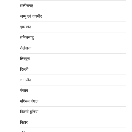
छत्तीसगढ़
जम्‍मू एवं कश्‍मीर
झारखंड
तमिलनाडु
तेलंगाना
त्रिपुरा
दिल्‍ली
नागालैंड
पंजाब
पश्चिम बंगाल
फिल्मी दुनिया
बिहार