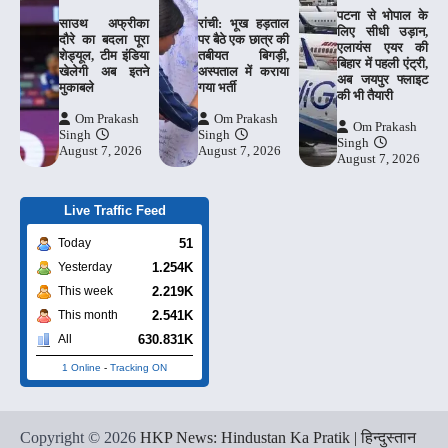
पटना से भोपाल के
साउथ अफ्रीका
रांची: भूख हड़ताल
लिए सीधी उड़ान,
दौरे का बदला पूरा
पर बैठे एक छात्र की
एलायंस एयर की
शेड्यूल, टीम इंडिया
तबीयत बिगड़ी,
बिहार में पहली एंट्री,
खेलेगी अब इतने
अस्पताल में कराया
अब जयपुर फ्लाइट
मुकाबले
गया भर्ती
की भी तैयारी
Om Prakash
Om Prakash
Om Prakash
Singh
Singh
Singh
August 7, 2026
August 7, 2026
August 7, 2026
Live Traffic Feed
51
Today
1.254K
Yesterday
2.219K
This week
2.541K
This month
630.831K
All
1 Online
-
Tracking ON
Copyright © 2026
HKP News: Hindustan Ka Pratik | हिन्दुस्तान