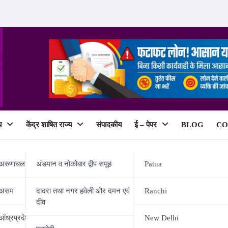
य
केंद्र शाषित राज्य
संपादकीय
ई – पेपर
BLOG
CO
ePaper
अरुणाचल प्रदेश
अंडमान व नोकोबार द्वीप समूह
Patna
असम
दादरा तथा नगर हवेली और दमन एवं
Ranchi
दीव
र्ण कदम – कुलपति
आँध्रप्रदेश
New Delhi