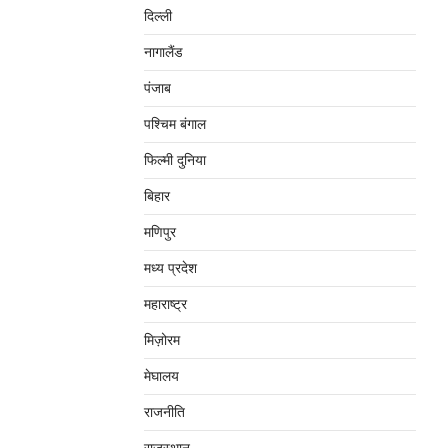
दिल्‍ली
नागालैंड
पंजाब
पश्चिम बंगाल
फिल्मी दुनिया
बिहार
मणिपुर
मध्‍य प्रदेश
महाराष्‍ट्र
मिज़ोरम
मेघालय
राजनीति