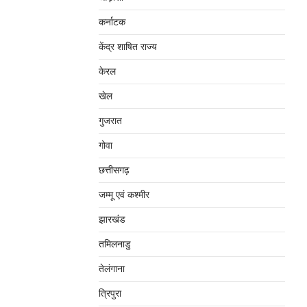
कर्नाटक
केंद्र शाषित राज्य
केरल
खेल
गुजरात
गोवा
छत्तीसगढ़
जम्‍मू एवं कश्‍मीर
झारखंड
तमिलनाडु
तेलंगाना
त्रिपुरा