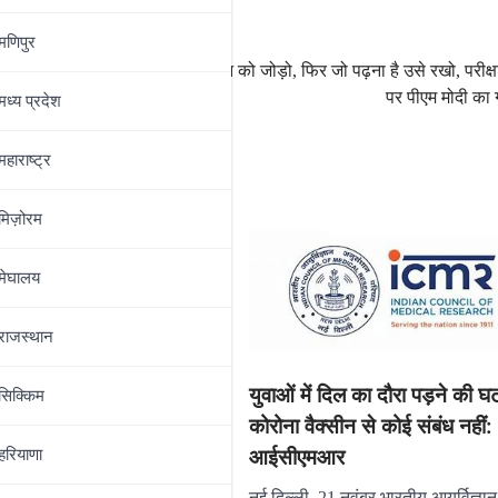
मणिपुर
पहलो मन को जोतो, फिर मन को जोड़ो, फिर जो पढ़ना है उसे रखो, परीक्षा 
पर पीएम मोदी का गु
मध्‍य प्रदेश
महाराष्‍ट्र
मिज़ोरम
मेघालय
राजस्थान
युवाओं में दिल का दौरा पड़ने की 
सिक्किम
कोरोना वैक्सीन से कोई संबंध नहीं:
आईसीएमआर
हरियाणा
 श्री बृजमोहन अग्रवाल ने मेला
निरीक्षण
नई दिल्ली, 21 नवंबर भारतीय आयुर्विज्ञा